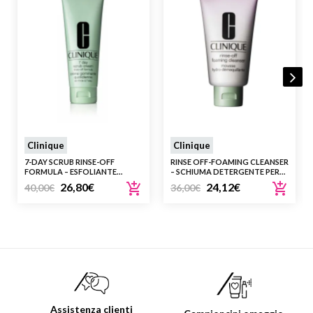
Clinique
Clinique
7-DAY SCRUB RINSE-OFF
RINSE OFF-FOAMING CLEANSER
FORMULA – ESFOLIANTE
– SCHIUMA DETERGENTE PER
GRANULARE IN CREMA PER
PELLE DA ARIDA A NORMALE
26,80
€
24,12
€
40,00
€
36,00
€
TUTTI I TIPI DI PELLE
(TIPO II)
Assistenza clienti