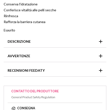
Conserva l’idratazione
Conferisce vitalità alle pelli secche
Rinfresca
Rafforza la barriera cutanea
Esaurito
DESCRIZIONE
Idrofase: ricca di ingredienti attivi idratanti, questa fase colma
AVVERTENZE
le riserve di acqua e protegge la pelle dalla disidratazione.
Lipofase: ricca di emollienti e di olio di cartamo, nutre
In caso di contatto con gli occhi, sciacquarli immediatamente
intensamente la pelle.
RECENSIONI FEEDATY
e abbondantemente.
Non ci sono recensioni per questo articolo
CONTATTO DEL PRODUTTORE
General Product Safety Regulation
CONSEGNA