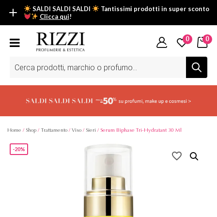
SALDI SALDI SALDI
Tantissimi prodotti in super sconto
Clicca qui
!
SALDI SALDI SALDI
0
0
Fino al -50% su tantissimi prodotti beauty nella sezione saldi: il
tuo glow estivo inizia da qui.
Ricerca
prodotti
Scopri tutti i prodotti in super saldo!
Clicca qui
Home
/
Shop
/
Trattamento
/
Viso
/
Sieri
/ Serum Biphase Tri-Hydratant 30 Ml
-20%