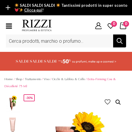
SALDI SALDI SALDI
Tantissimi prodotti in super sconto
Clicca qui
!
SALDI SALDI SALDI
0
0
Fino al -50% su tantissimi prodotti beauty nella sezione saldi: il
tuo glow estivo inizia da qui.
Ricerca
prodotti
Scopri tutti i prodotti in super saldo!
Clicca qui
Home
/
Shop
/
Trattamento
/
Viso
/
Occhi & Labbra & Collo
/ Extra-Firming Cou &
Décolleté 75 Ml
-30%