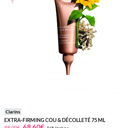
Clarins
EXTRA-FIRMING COU & DÉCOLLETÉ 75 ML
68,60
€
98,00
€
IVA Inclusa