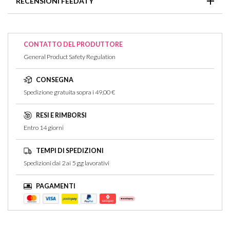
RECENSIONI FEEDATY
e abbondantemente.
delicata, ritrova splendore, tonicità e compattezza.
Non ci sono recensioni per questo articolo
CONTATTO DEL PRODUTTORE
General Product Safety Regulation
CONSEGNA
Spedizione gratuita sopra i 49,00 €
RESI E RIMBORSI
Entro 14 giorni
TEMPI DI SPEDIZIONI
Spedizioni dai 2 ai 5 gg lavorativi
PAGAMENTI