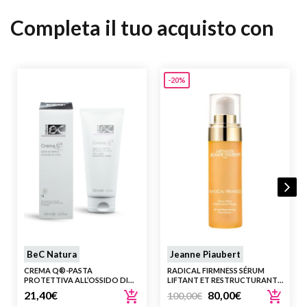
Completa il tuo acquisto con
-20%
BeC Natura
Jeanne Piaubert
CREMA Q®-PASTA
RADICAL FIRMNESS SÉRUM
PROTETTIVA ALL’OSSIDO DI
LIFTANT ET RESTRUCTURANT
ZINCO
VISAGE – 30 ML
21,40
€
80,00
€
100,00
€