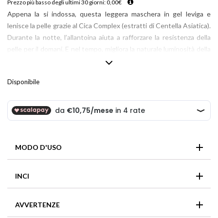
Prezzo più basso degli ultimi 30 giorni:
0,00
€
Appena la si indossa, questa leggera maschera in gel leviga e
lenisce la pelle grazie al Cica Complex (estratti di Centella Asiatica).
Durante la notte, l’allantoina aiuta a rafforzare la resistenza della
pelle per il domani. E nel tempo, migliora la naturale luminosità della
pelle.
Disponibile
MODO D'USO
Applica uno strato uniforme sulla pelle come ultimo passo
INCI
nella tua routine serale. Lascia agire durante la notte,
risciacqua al mattino.
WATER\AQUA\EAU, DIPROPYLENE GLYCOL,
AVVERTENZE
PROPANEDIOL, CAPRYLYL METHICONE, VINYL
DIMETHICONE, NIACINAMIDE, CETYL DIMETHICONE,