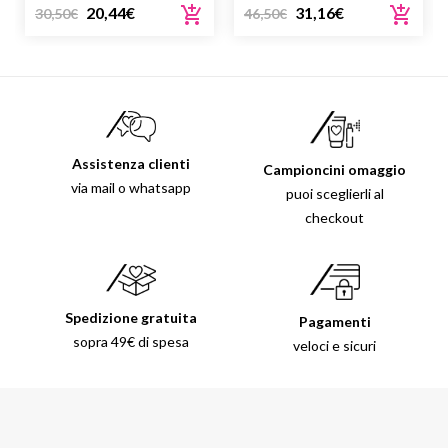
CREMA PER OCCHI SENSIBILI
UN’INTENSA IDRATAZIONE IN
20,44
€
31,16
€
30,50
€
46,50
€
BARATTOLO
Assistenza clienti
Campioncini omaggio
via mail o whatsapp
puoi sceglierli al
checkout
Spedizione gratuita
Pagamenti
sopra 49€ di spesa
veloci e sicuri