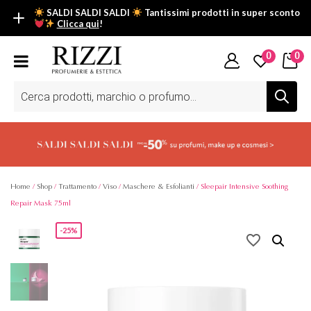
SALDI SALDI SALDI
Tantissimi prodotti in super sconto
Clicca qui
!
SALDI SALDI SALDI
0
0
Fino al -50% su tantissimi prodotti beauty nella sezione saldi: il
tuo glow estivo inizia da qui.
Ricerca
prodotti
Scopri tutti i prodotti in super saldo!
Clicca qui
Home
/
Shop
/
Trattamento
/
Viso
/
Maschere & Esfolianti
/ Sleepair Intensive Soothing
Repair Mask 75ml
-25%