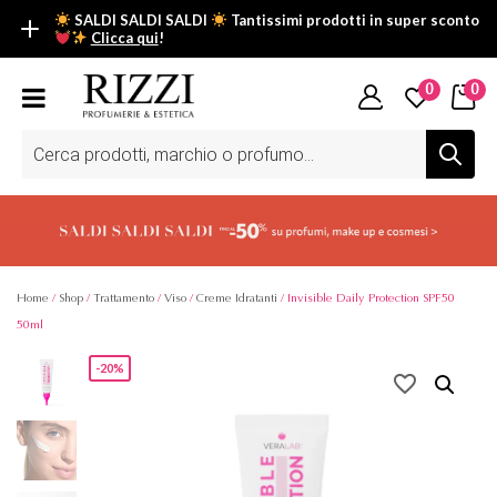
SALDI SALDI SALDI
Tantissimi prodotti in super sconto
Clicca qui
!
SALDI SALDI SALDI
0
0
Fino al -50% su tantissimi prodotti beauty nella sezione saldi: il
tuo glow estivo inizia da qui.
Ricerca
prodotti
Scopri tutti i prodotti in super saldo!
Clicca qui
Home
/
Shop
/
Trattamento
/
Viso
/
Creme Idratanti
/ Invisible Daily Protection SPF50
50ml
-20%