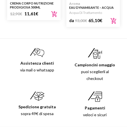
CREMA CORPO NUTRIZIONE
Aroma
PRODIGIOSA 500ML
EAU DYNAMISANTE – ACQUA
AROMATICA
Acqua Di Trattamento
11,61
€
12,90
€
65,10
€
da
93,00
€
Assistenza clienti
Campioncini omaggio
via mail o whatsapp
puoi sceglierli al
checkout
Spedizione gratuita
Pagamenti
sopra 49€ di spesa
veloci e sicuri