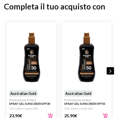
Completa il tuo acquisto con
Australian Gold
Australian Gold
Protezione Solare
Protezione Solare
SPRAY GEL SUNSCREEN SPF30
SPRAY GEL SUNSCREEN SPF50
WITH INSTANT BRONZER
WITH INSTANT BRONZER
Gel solare corpo alta
Gel solare corpo alta
237ML
237ML
23,90
€
25,90
€