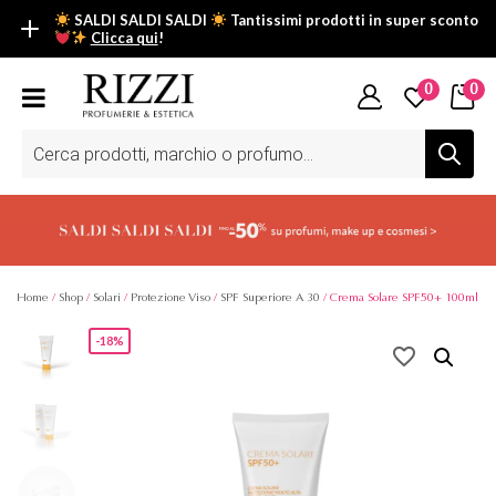
SALDI SALDI SALDI
Tantissimi prodotti in super sconto
Clicca qui
!
SALDI SALDI SALDI
0
0
Fino al -50% su tantissimi prodotti beauty nella sezione saldi: il
tuo glow estivo inizia da qui.
Ricerca
prodotti
Scopri tutti i prodotti in super saldo!
Clicca qui
Home
/
Shop
/
Solari
/
Protezione Viso
/
SPF Superiore A 30
/ Crema Solare SPF50+ 100ml
-18%