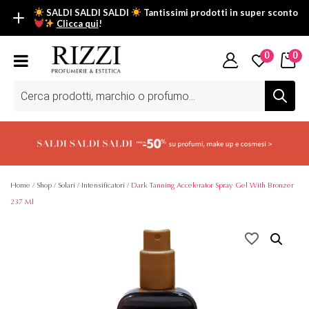
SALDI SALDI SALDI
Tantissimi prodotti in super sconto
Clicca qui
!
SALDI SALDI SALDI
0
0
Fino al -50% su tantissimi prodotti beauty nella sezione saldi: il
tuo glow estivo inizia da qui.
Ricerca
prodotti
Scopri tutti i prodotti in super saldo!
Clicca qui
Home
/
Shop
/
Solari
/
Intensificatori
/ Dark Tanning Accelerator Spray Gel With Bronzer
237 Ml