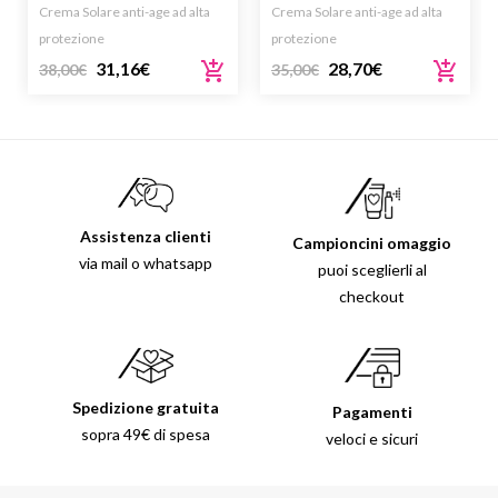
Crema Solare anti-age ad alta
Crema Solare anti-age ad alta
protezione
protezione
31,16
€
28,70
€
38,00
€
35,00
€
Assistenza clienti
Campioncini omaggio
via mail o whatsapp
puoi sceglierli al
checkout
Spedizione gratuita
Pagamenti
sopra 49€ di spesa
veloci e sicuri