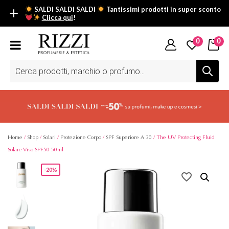
SALDI SALDI SALDI
Tantissimi prodotti in super sconto
Clicca qui
!
SALDI SALDI SALDI
0
0
Fino al -50% su tantissimi prodotti beauty nella sezione saldi: il
tuo glow estivo inizia da qui.
Ricerca
prodotti
Scopri tutti i prodotti in super saldo!
Clicca qui
Home
/
Shop
/
Solari
/
Protezione Corpo
/
SPF Superiore A 30
/ The UV Protecting Fluid
Solare Viso SPF50 50ml
-20%