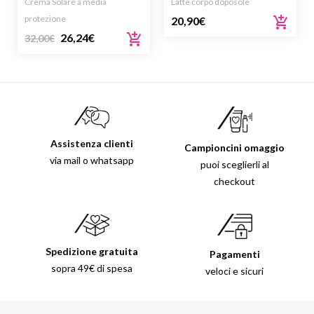
Crema Solare a media
Latte corpo doposole
237ML
protezione
20,90
€
26,24
€
32,00
€
Assistenza clienti
Campioncini omaggio
via mail o whatsapp
puoi sceglierli al
checkout
Spedizione gratuita
Pagamenti
sopra 49€ di spesa
veloci e sicuri