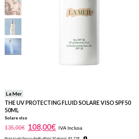
La Mer
THE UV PROTECTING FLUID SOLARE VISO SPF50
50ML
Solare viso
108,00
€
135,00
€
IVA Inclusa
Prezzo più basso degli ultimi 30 giorni:
93,77
€