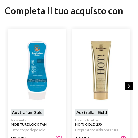
Completa il tuo acquisto con
Australian Gold
Australian Gold
Idratanti
Intensificatori
MOISTURE LOCK TAN
HOT! GOLD 250
EXTENDER ULTRA HYDRATING
Latte corpo doposole
Preparatore Abbronzatura
237ML