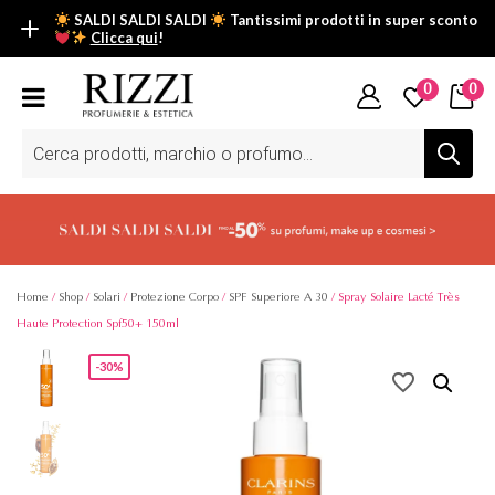
SALDI SALDI SALDI
Tantissimi prodotti in super sconto
Clicca qui
!
SALDI SALDI SALDI
0
0
Fino al -50% su tantissimi prodotti beauty nella sezione saldi: il
tuo glow estivo inizia da qui.
Ricerca
prodotti
Scopri tutti i prodotti in super saldo!
Clicca qui
Home
/
Shop
/
Solari
/
Protezione Corpo
/
SPF Superiore A 30
/ Spray Solaire Lacté Très
Haute Protection Spf50+ 150ml
-30%