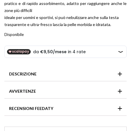
pratico e di rapido assorbimento, adatto per raggiungere anche le
zone più difficili
ideale per uomini e sportivi, si può nebulizzare anche sulla testa
trasparente e ultra-fresco lascia la pelle morbida e idratata.
Disponibile
DESCRIZIONE
Praticità, rapidità e sicurezza per una splendida e perfetta
AVVERTENZE
abbronzatura. Un solare di assoluta avanguardia, ottenuto
grazie al sapiente abbinamento di una speciale formula
In caso di contatto con gli occhi, sciacquarli immediatamente
abbronzante con il praticissimo nebulizzatore a 360°, che
RECENSIONI FEEDATY
e abbondantemente.
consente una rapida e perfetta applicazione del prodotto su
tutto il corpo, anche nelle zone più difficili da raggiungere.
Trasparente e ultra-fresco, penetra immediatamente, si