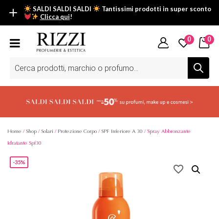
SALDI SALDI SALDI
Tantissimi prodotti in super sconto
Clicca qui
!
SALDI SALDI SALDI
0
0
Fino al -50% su tantissimi prodotti beauty nella sezione saldi: il
tuo glow estivo inizia da qui.
Ricerca
prodotti
Scopri tutti i prodotti in super saldo!
Clicca qui
Home
/
Shop
/
Solari
/
Protezione Corpo
/
SPF Inferiore A 30
/ Spray Abbronzante
Idratante Spf30
-35%