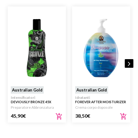
Australian Gold
Australian Gold
Intensificatori
Idratanti
DEVIOUSLY BRONZE 45X
FOREVER AFTER MOISTURIZER
RUTHLESSLY DARK BRONZING
DOPOSOLE 650ML
Preparatore Abbronzatura
Crema corpo doposole
LOTION 250ML
45,90
€
38,50
€