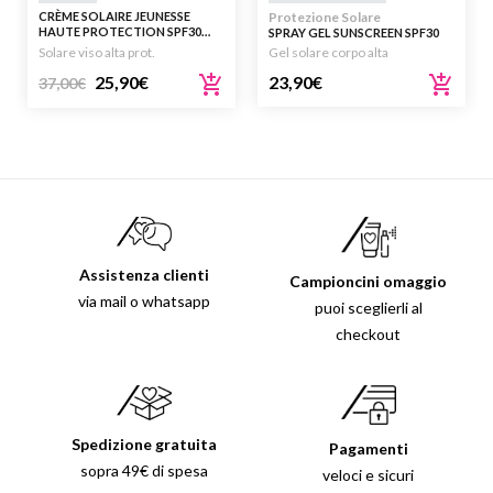
CRÈME SOLAIRE JEUNESSE
Protezione Solare
HAUTE PROTECTION SPF30
SPRAY GEL SUNSCREEN SPF30
50ML
WITH INSTANT BRONZER
Solare viso alta prot.
Gel solare corpo alta
237ML
25,90
€
23,90
€
37,00
€
Assistenza clienti
Campioncini omaggio
via mail o whatsapp
puoi sceglierli al
checkout
Spedizione gratuita
Pagamenti
sopra 49€ di spesa
veloci e sicuri