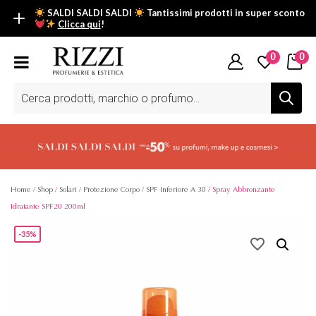
SALDI SALDI SALDI
Tantissimi prodotti in super sconto
Clicca qui
!
SALDI SALDI SALDI
0
0
Fino al -50% su tantissimi prodotti beauty nella sezione saldi: il
tuo glow estivo inizia da qui.
Ricerca
prodotti
Scopri tutti i prodotti in super saldo!
Clicca qui
Home
/
Shop
/
Solari
/
Protezione Corpo
/
SPF Inferiore A 30
/ Spray Abbronzante
Idratante SPF20 200ml
-35%