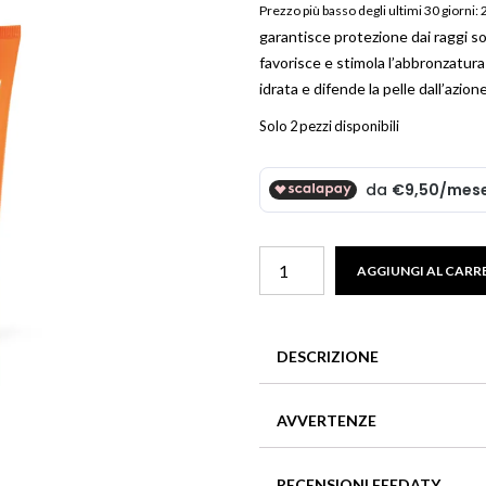
Prezzo più basso degli ultimi 30 giorni:
Beauty
garantisce protezione dai raggi so
Parfums
favorisce e stimola l’abbronzatura 
ns
idrata e difende la pelle dall’azio
ns London 1799
Solo 2 pezzi disponibili
an Gold
Crema
AGGIUNGI AL CARR
Abbronzante
Protettiva
Spf15
DESCRIZIONE
quantità
Questa crema garantisce un’e
AVVERTENZE
complesso superabbronzante 
colore luminoso e uniforme. La su
In caso di contatto con gli oc
nutre, idrata e difende dall’az
RECENSIONI FEEDATY