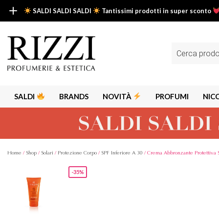
SALDI SALDI SALDI
Tantissimi prodotti in super sconto
SALDI SALDI SALDI
Fino al -50% su tantissimi prodotti beauty nella sezione saldi: il tuo g
Ricerca
prodotti
Scopri tutti i prodotti in super saldo!
Clicca qui
SALDI
BRANDS
NOVITÀ
PROFUMI
NIC
Home
/
Shop
/
Solari
/
Protezione Corpo
/
SPF Inferiore A 30
/ Crema Abbronzante Protettiva 
-35%
Alps
Alyssa A
Aria
Armaf