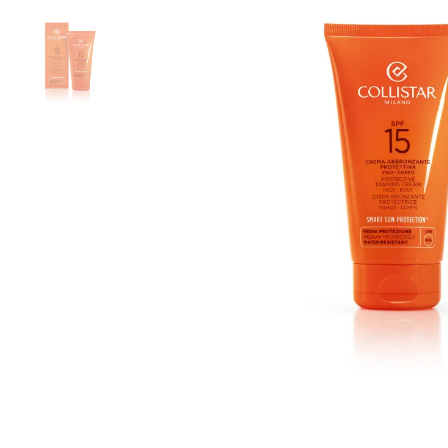
Armani 
Armani 
Atkinso
Atkinso
Australi
Azzaro