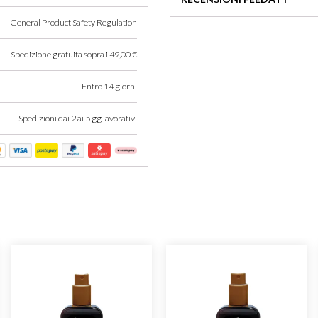
nutriente, idratante e antinve
General Product Safety Regulation
Spedizione gratuita sopra i 49,00 €
Non ci sono recensioni per que
Entro 14 giorni
Spedizioni dai 2 ai 5 gg lavorativi