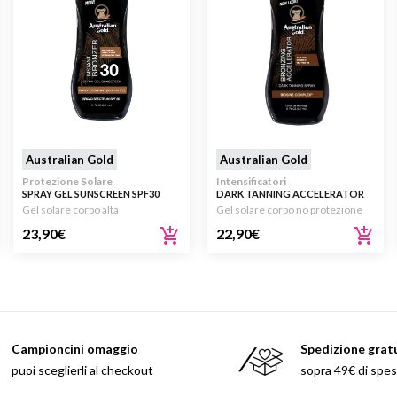
Australian Gold
Australian Gold
Protezione Solare
Intensificatori
SPRAY GEL SUNSCREEN SPF30
DARK TANNING ACCELERATOR
WITH INSTANT BRONZER 237ML
SPRAY GEL WITH BRONZER 237
Gel solare corpo alta
Gel solare corpo no protezione
ML
23,90
€
22,90
€
Campioncini omaggio
Spedizione grat
puoi sceglierli al checkout
sopra 49€ di spe