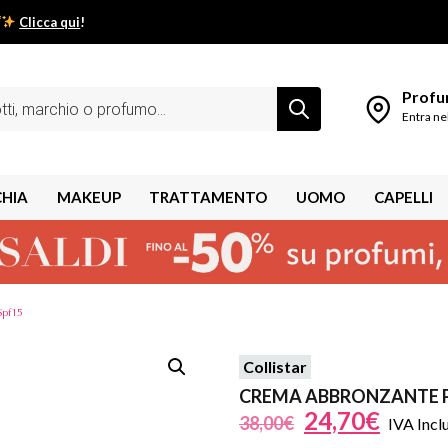
Clicca qui
!
low estivo inizia da qui.
Profum
Entra ne
CHIA
MAKEUP
TRATTAMENTO
UOMO
CAPELLI
Spf15
Collistar
shley
CREMA ABBRONZANTE P
24,70
€
38,00
€
IVA Incl