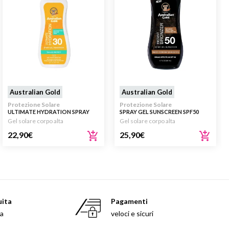
Australian Gold
Australian Gold
Protezione Solare
Protezione Solare
ULTIMATE HYDRATION SPRAY
SPRAY GEL SUNSCREEN SPF50
GEL SUNSCREEN SPF30 237ML
WITH INSTANT BRONZER 237ML
Gel solare corpo alta
Gel solare corpo alta
22,90
€
25,90
€
uita
Pagamenti
sa
veloci e sicuri