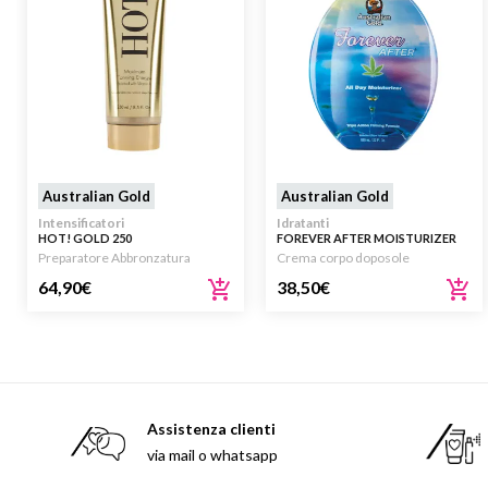
Australian Gold
Australian Gold
Intensificatori
Idratanti
HOT! GOLD 250
FOREVER AFTER MOISTURIZER
DOPOSOLE 650ML
Preparatore Abbronzatura
Crema corpo doposole
64,90
€
38,50
€
Assistenza clienti
via mail o whatsapp