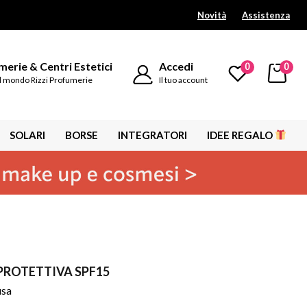
Novità
Assistenza
erie & Centri Estetici
Accedi
0
0
l mondo Rizzi Profumerie
Il tuo account
SOLARI
BORSE
INTEGRATORI
IDEE REGALO
ROTETTIVA SPF15
usa