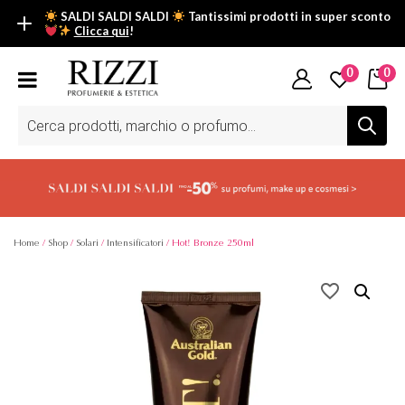
SALDI SALDI SALDI
Tantissimi prodotti in super sconto
Clicca qui
!
SALDI SALDI SALDI
0
0
Fino al -50% su tantissimi prodotti beauty nella sezione saldi: il
tuo glow estivo inizia da qui.
Ricerca
prodotti
Scopri tutti i prodotti in super saldo!
Clicca qui
Home
/
Shop
/
Solari
/
Intensificatori
/ Hot! Bronze 250ml