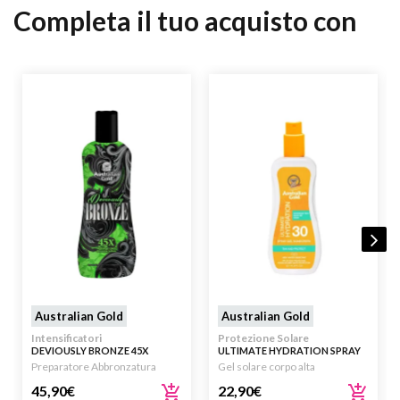
Completa il tuo acquisto con
Australian Gold
Australian Gold
Intensificatori
Protezione Solare
DEVIOUSLY BRONZE 45X
ULTIMATE HYDRATION SPRAY
RUTHLESSLY DARK BRONZING
GEL SUNSCREEN SPF30 237ML
Preparatore Abbronzatura
Gel solare corpo alta
LOTION 250ML
45,90
€
22,90
€