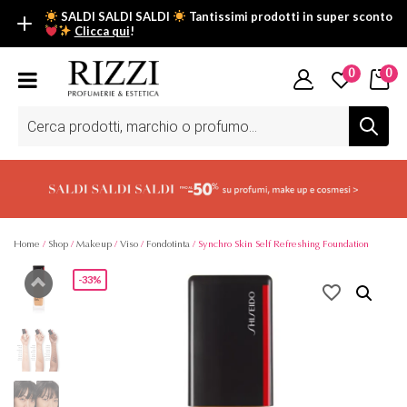
SALDI SALDI SALDI
Tantissimi prodotti in super sconto
Clicca qui
!
SALDI SALDI SALDI
0
0
Fino al -50% su tantissimi prodotti beauty nella sezione saldi: il
tuo glow estivo inizia da qui.
Ricerca
prodotti
Scopri tutti i prodotti in super saldo!
Clicca qui
Home
/
Shop
/
Makeup
/
Viso
/
Fondotinta
/ Synchro Skin Self Refreshing Foundation
-33%