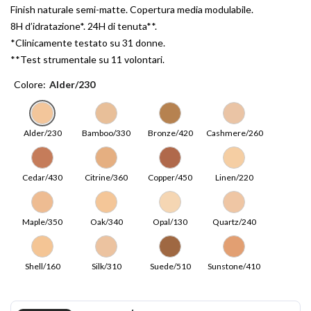
Finish naturale semi-matte. Copertura media modulabile.
8H d’idratazione*. 24H di tenuta**.
*Clinicamente testato su 31 donne.
**Test strumentale su 11 volontari.
Colore
Alder/230
Alder/230
Bamboo/330
Bronze/420
Cashmere/260
Cedar/430
Citrine/360
Copper/450
Linen/220
Maple/350
Oak/340
Opal/130
Quartz/240
Shell/160
Silk/310
Suede/510
Sunstone/410