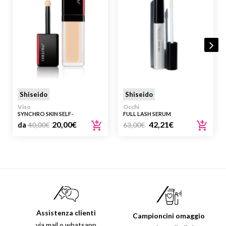
Shiseido
Shiseido
Viso
Occhi
SYNCHRO SKIN SELF-
FULL LASH SERUM
REFRESHING CONCEALER
20,00
€
42,21
€
da
40,00
€
63,00
€
Assistenza clienti
Campioncini omaggio
via mail o whatsapp