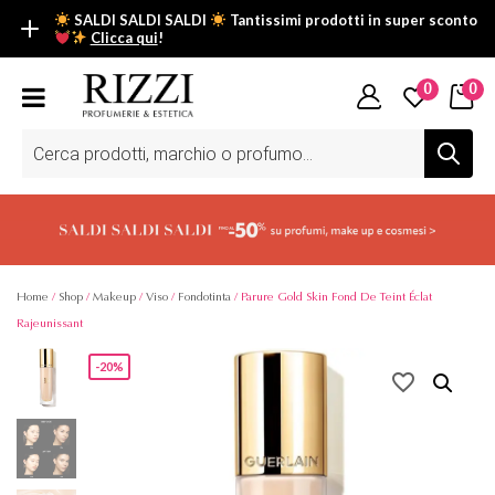
SALDI SALDI SALDI
Tantissimi prodotti in super sconto
Clicca qui
!
SALDI SALDI SALDI
0
0
Fino al -50% su tantissimi prodotti beauty nella sezione saldi: il
tuo glow estivo inizia da qui.
Ricerca
prodotti
Scopri tutti i prodotti in super saldo!
Clicca qui
Home
/
Shop
/
Makeup
/
Viso
/
Fondotinta
/ Parure Gold Skin Fond De Teint Éclat
Rajeunissant
-20%