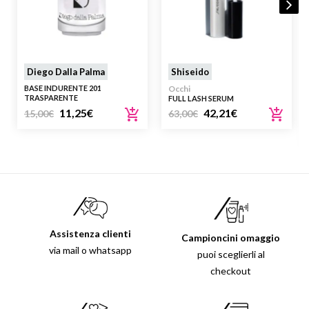
Diego Dalla Palma
Shiseido
BASE INDURENTE 201
Occhi
TRASPARENTE
FULL LASH SERUM
11,25
€
42,21
€
15,00
€
63,00
€
Assistenza clienti
Campioncini omaggio
via mail o whatsapp
puoi sceglierli al
checkout