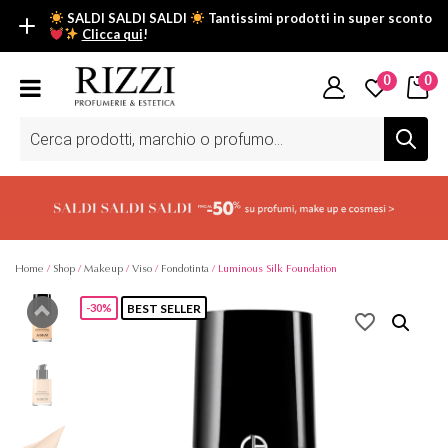
SALDI SALDI SALDI
Tantissimi prodotti in super sconto
Clicca qui
!
SALDI SALDI SALDI
0
0
Fino al -50% su tantissimi prodotti beauty nella sezione saldi: il
tuo glow estivo inizia da qui.
Ricerca
prodotti
Scopri tutti i prodotti in super saldo!
Clicca qui
Home
/
Shop
/
Makeup
/
Viso
/
Fondotinta
/ Luminous Silk Foundation
BEST SELLER
-30%