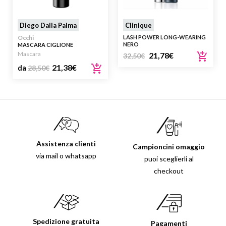
Diego Dalla Palma
Clinique
Occhi
LASH POWER LONG-WEARING
NERO
MASCARA CIGLIONE
Mascara
21,78
€
32,50
€
21,38
€
da
28,50
€
Assistenza clienti
Campioncini omaggio
via mail o whatsapp
puoi sceglierli al
checkout
Spedizione gratuita
Pagamenti