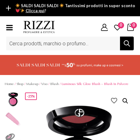
SALDI SALDI SALDI
Tantissimi prodotti in super sconto
Clicca qui
!
SALDI SALDI SALDI
0
0
Fino al -50% su tantissimi prodotti beauty nella sezione saldi: il
tuo glow estivo inizia da qui.
Ricerca
prodotti
Scopri tutti i prodotti in super saldo!
Clicca qui
Home
/
Shop
/
Makeup
/
Viso
/
Blush
/ Luminous Silk Glow Blush – Blush In Polvere
-25%