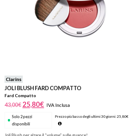
Clarins
JOLI BLUSH FARD COMPATTO
Fard Compatto
25,80
€
43,00
€
IVA Inclusa
Solo 2 pezzi
Prezzo più basso degli ultimi 30 giorni:
25,80
€
disponibili
Joli Blush per alzare il “volume” sulle guance!