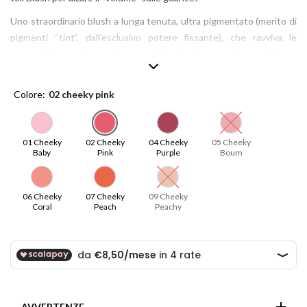
Uno straordinario blush a lunga tenuta, ultra pigmentato (merito di
pigmenti “tint”, dall’esclusivo potere fissante), che ravviva le
guance in un solo gesto permettendo di aumentare a piacere
l’intensità: un velo di colore idealmente modulabile.
E’ il primo blush Clarins formulato con un olio vegetale. Oltre al
Colore
02 cheeky pink
Complesso Antinquinamento, che contrasta l’invecchiamento
cutaneo precoce, custodisce un prezioso olio di nocciola, che
assicura alla pelle nutrimento e comfort
01 Cheeky
02 Cheeky
04 Cheeky
05 Cheeky
Baby
Pink
Purple
Boum
06 Cheeky
07 Cheeky
09 Cheeky
Coral
Peach
Peachy
AVVERTENZE