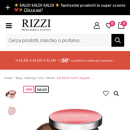
SALDI SALDI SALDI
Tantissimi prodotti in super sconto
Clicca qui
!
SALDI SALDI SALDI
0
0
Fino al -50% su tantissimi prodotti beauty nella sezione saldi: il
tuo glow estivo inizia da qui.
Ricerca
prodotti
Scopri tutti i prodotti in super saldo!
Clicca qui
Home
/
Shop
/
Makeup
/
Viso
/
Blush
/ Joli Blush Fard Compatto
SALDI
-40%