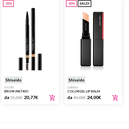
SALDI
-33%
-40%
Shiseido
Shiseido
Occhi
Labbra
BROW INKTRIO
COLORGEL LIP BALM
20,77
€
24,00
€
da
31,00
€
da
40,00
€