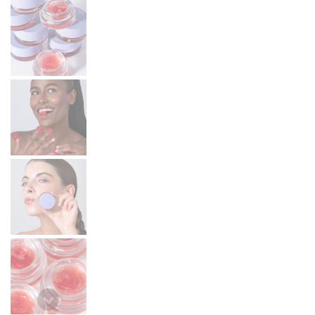
Armani 
Armani 
Atkinso
Atkinso
Australi
Azzaro