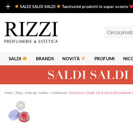
SALDI SALDI SALDI
Tantissimi prodotti in super sconto
SALDI SALDI SALDI
Fino al -50% su tantissimi prodotti beauty nella sezione saldi: il tuo g
Ricerca
prodotti
Scopri tutti i prodotti in super saldo!
Clicca qui
SALDI
BRANDS
NOVITÀ
PROFUMI
NIC
Home
/
Shop
/
Makeup
/
Labbra
/
Trattamenti
/ Daylicious Gentle Lip Scrub Scrub Esfoliante 
-30%
Alps
Alyssa A
Aria
Armaf