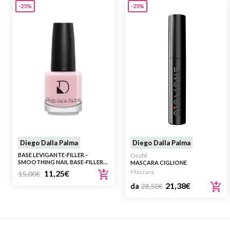
-25%
-25%
Diego Dalla Palma
Diego Dalla Palma
BASE LEVIGANTE-FILLER –
Occhi
SMOOTHING NAIL BASE-FILLER
MASCARA CIGLIONE
202 ROSA
Mascara
11,25
€
15,00
€
21,38
€
da
28,50
€