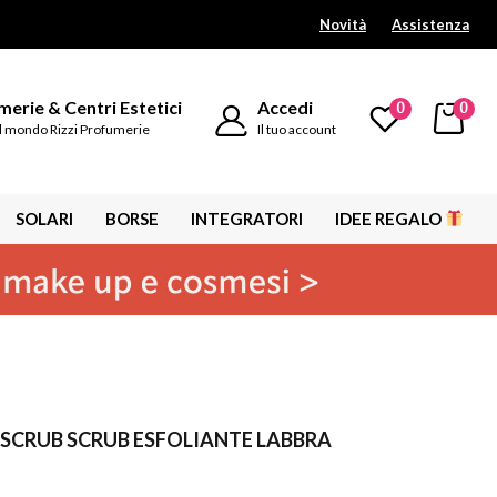
Novità
Assistenza
erie & Centri Estetici
Accedi
0
0
l mondo Rizzi Profumerie
Il tuo account
SOLARI
BORSE
INTEGRATORI
IDEE REGALO
P SCRUB SCRUB ESFOLIANTE LABBRA