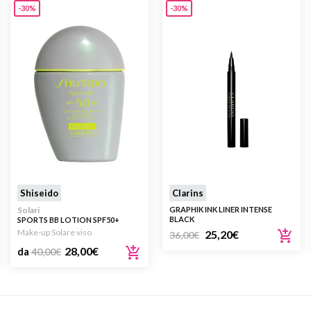
-30%
-30%
Shiseido
Clarins
Solari
GRAPHIK INK LINER INTENSE
BLACK
SPORTS BB LOTION SPF50+
Make-up Solare viso
25,20
€
36,00
€
28,00
€
da
40,00
€