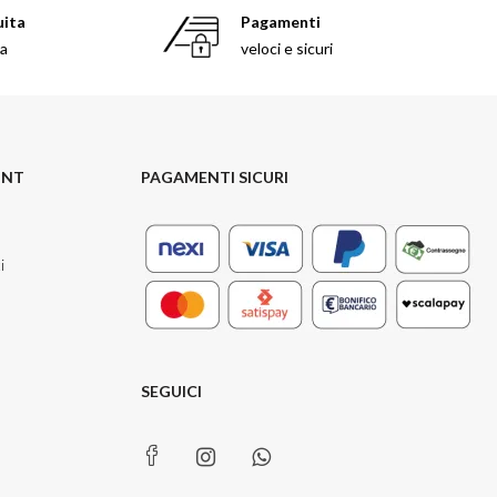
uita
Pagamenti
sa
veloci e sicuri
UNT
PAGAMENTI SICURI
i
SEGUICI