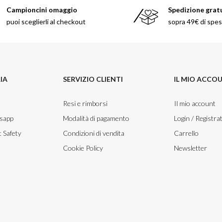
Campioncini omaggio
Spedizione grat
puoi sceglierli al checkout
sopra 49€ di spe
IA
SERVIZIO CLIENTI
IL MIO ACCO
Resi e rimborsi
Il mio account
tsapp
Modalità di pagamento
Login / Registrat
 Safety
Condizioni di vendita
Carrello
Cookie Policy
Newsletter