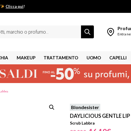
Clicca qui
!
low estivo inizia da qui.
Profum
Entra ne
CHIA
MAKEUP
TRATTAMENTO
UOMO
CAPELLI
Labbra
Blondesister
shley
DAYLICIOUS GENTLE LI
Scrub Labbra