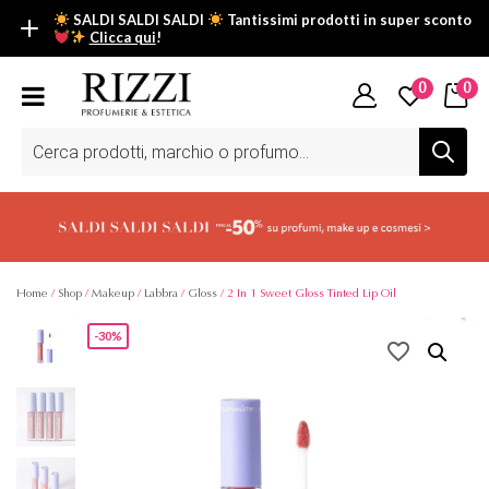
SALDI SALDI SALDI
Tantissimi prodotti in super sconto
Clicca qui
!
SALDI SALDI SALDI
0
0
Fino al -50% su tantissimi prodotti beauty nella sezione saldi: il
tuo glow estivo inizia da qui.
Ricerca
prodotti
Scopri tutti i prodotti in super saldo!
Clicca qui
Home
/
Shop
/
Makeup
/
Labbra
/
Gloss
/ 2 In 1 Sweet Gloss Tinted Lip Oil
-30%