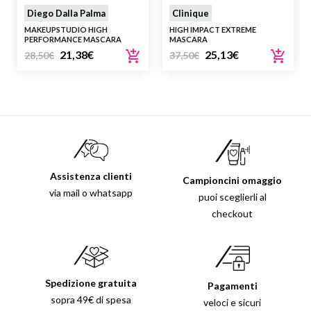
Diego Dalla Palma
Clinique
MAKEUPSTUDIO HIGH
HIGH IMPACT EXTREME
PERFORMANCE MASCARA
MASCARA
21,38
€
25,13
€
28,50
€
37,50
€
Assistenza clienti
Campioncini omaggio
via mail o whatsapp
puoi sceglierli al
checkout
Spedizione gratuita
Pagamenti
sopra 49€ di spesa
veloci e sicuri