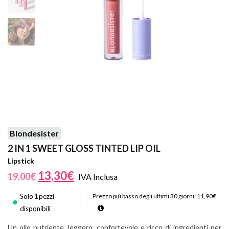
Blondesister
2 IN 1 SWEET GLOSS TINTED LIP OIL
Lipstick
13,30
€
19,00
€
IVA Inclusa
Solo 1 pezzi
Prezzo più basso degli ultimi 30 giorni:
11,90
€
disponibili
Un olio nutriente, leggero, confortevole e ricco di ingredienti per