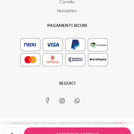
Carrello
Newsletter
PAGAMENTI SICURI
SEGUICI
RIZZI BEAUTY SRL - Via Loggia, 1 36034 Malo (VI) C.F./P.I. 03316290240
PRIVACY
2
POLICY
|
COOKIE POLICY
|
PREFERENZE TRACCIAMENTO