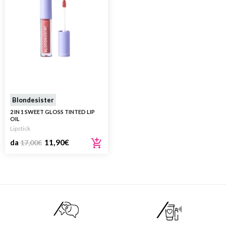
Blondesister
2 IN 1 SWEET GLOSS TINTED LIP
OIL
Lipstick
11,90
€
da
17,00
€