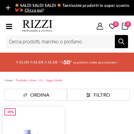
SALDI SALDI SALDI
Tantissimi prodotti in super sconto
Clicca qui
!
SALDI SALDI SALDI
0
0
Fino al -50% su tantissimi prodotti beauty nella sezione saldi: il
tuo glow estivo inizia da qui.
Ricerca
prodotti
Scopri tutti i prodotti in super saldo!
Clicca qui
Home
/ Prodotto Colore / 01 - Sugar Nude
ORDINA
FILTRO
-30%