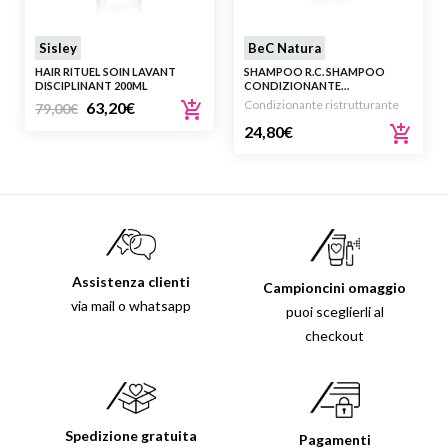
Sisley
BeC Natura
HAIR RITUEL SOIN LAVANT
SHAMPOO R.C. SHAMPOO
DISCIPLINANT 200ML
CONDIZIONANTE
RISTRUTTURANTE 150 ML
Condizionante ristrutturante
63,20
€
79,00
€
24,80
€
Assistenza clienti
Campioncini omaggio
via mail o whatsapp
puoi sceglierli al
checkout
Spedizione gratuita
Pagamenti