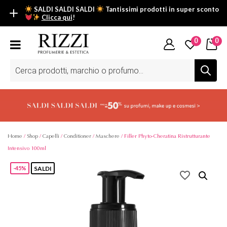
SALDI SALDI SALDI
Tantissimi prodotti in super sconto
Clicca qui
!
SALDI SALDI SALDI
0
0
Fino al -50% su tantissimi prodotti beauty nella sezione saldi: il
tuo glow estivo inizia da qui.
Ricerca
prodotti
Scopri tutti i prodotti in super saldo!
Clicca qui
Home
/
Shop
/
Capelli
/
Conditioner
/
Maschere
/ Filler Phyto-Cheratina Ristrutturante
Intensivo 100ml
SALDI
-45%