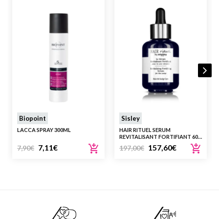
Biopoint
Sisley
LACCA SPRAY 300ML
HAIR RITUEL SERUM
REVITALISANT FORTIFIANT 60
ML
7,11
€
157,60
€
7,90
€
197,00
€