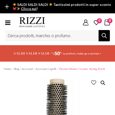
SALDI SALDI SALDI
Tantissimi prodotti in super sconto
Clicca qui
!
SALDI SALDI SALDI
0
0
Fino al -50% su tantissimi prodotti beauty nella sezione saldi: il
tuo glow estivo inizia da qui.
Ricerca
prodotti
Scopri tutti i prodotti in super saldo!
Clicca qui
Home
/
Shop
/
Accessori
/
Accessori Capelli
/ Thermo Volume Ceramic Styling Brush