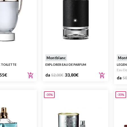
Montblanc
Mont
E TOILETTE
EXPLORER EAU DE PARFUM
LEGEN
Eau De
55
€
33,80
€
da
52,00
€
da
50
-35%
-35%