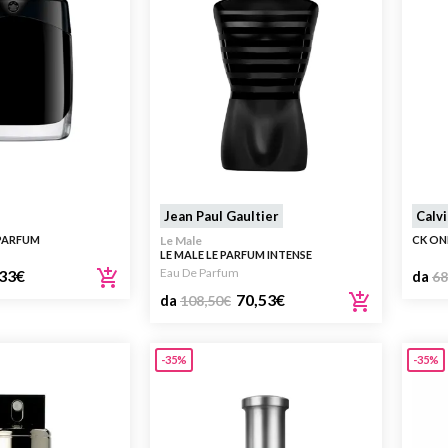
Jean Paul Gaultier
Calvi
 PARFUM
Le Male
CK ON
LE MALE LE PARFUM INTENSE
Eau De Parfum
33
€
da
68
70,53
€
da
108,50
€
-35%
-35%