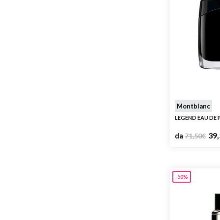
Gucci
Guerlain
Guy Laroche
Hermes
Iceberg
Issey Miyake
Jean Paul Gaultier
L'Occitane
Montblanc
Lacoste
LEGEND EAU DE
Laura Biagiotti
39,
da
71,50
€
LPDO
Michael Kors
Moncler
-50%
Montblanc
Moschino
Narciso Rodriguez