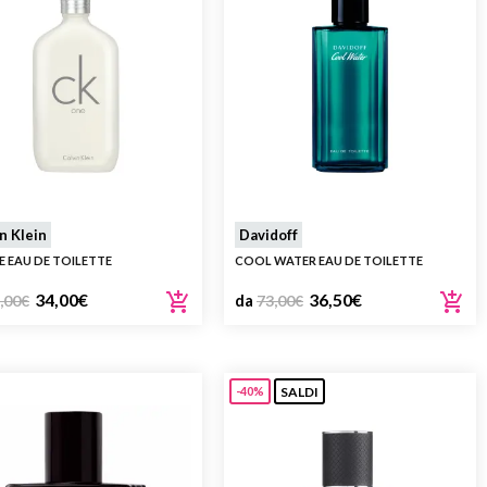
n Klein
Davidoff
E EAU DE TOILETTE
COOL WATER EAU DE TOILETTE
34,00
€
36,50
€
,00
€
da
73,00
€
SALDI
-40%