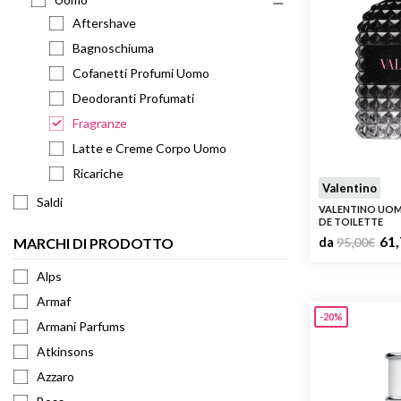
Armani 
Aftershave
Armani 
Bagnoschiuma
Atkinso
Cofanetti Profumi Uomo
Atkinso
Deodoranti Profumati
Australi
Fragranze
Azzaro
Latte e Creme Corpo Uomo
Ricariche
Valentino
Saldi
VALENTINO UOM
DE TOILETTE
61,
MARCHI DI PRODOTTO
da
95,00
€
Alps
Armaf
-20%
Armani Parfums
Atkinsons
Azzaro