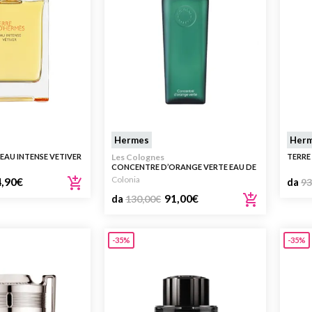
Hermes
Her
 EAU INTENSE VETIVER
Les Colognes
TERRE
CONCENTRE D’ORANGE VERTE EAU DE
TOILETTE
Colonia
,90
€
da
93
91,00
€
da
130,00
€
-35%
-35%