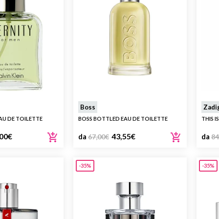
Boss
Zadi
AU DE TOILETTE
BOSS BOTTLED EAU DE TOILETTE
THIS I
00
€
43,55
€
da
67,00
€
da
84
-35%
-35%