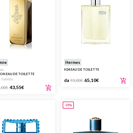
nne
Hermes
ion
H24 EAU DE TOILETTE
LION EAU DE TOILETTE
 Toilette
65,10
€
da
93,00
€
43,55
€
,00
€
-35%