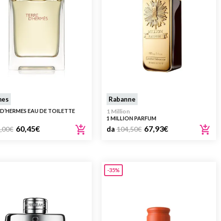
mes
Rabanne
 D’HERMES EAU DE TOILETTE
1 Million
1 MILLION PARFUM
60,45
€
67,93
€
,00
€
da
104,50
€
-35%