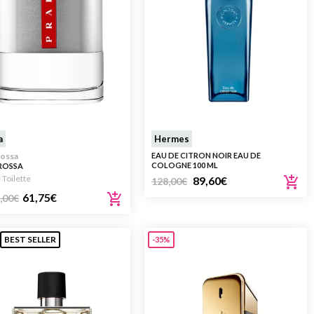
a
Hermes
Rossa
EAU DE CITRON NOIR EAU DE
COLOGNE 100 ML
ROSSA
 Toilette
89,60
€
128,00
€
61,75
€
,00
€
BEST SELLER
-35%