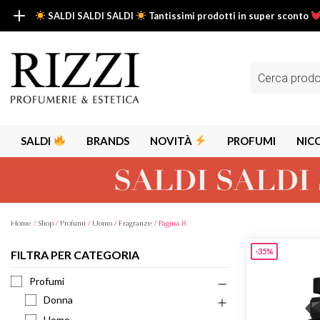
SALDI SALDI SALDI
Tantissimi prodotti in super sconto
SALDI SALDI SALDI
Fino al -50% su tantissimi prodotti beauty nella sezione saldi: il tuo g
Ricerca
prodotti
Scopri tutti i prodotti in super saldo!
Clicca qui
SALDI
BRANDS
NOVITÀ
PROFUMI
NIC
Home
/
Shop
/
Profumi
/
Uomo
/
Fragranze
/ Pagina 8
-35%
FILTRA PER CATEGORIA
Alps
Alyssa A
Profumi
Aria
Donna
Armaf
Uomo