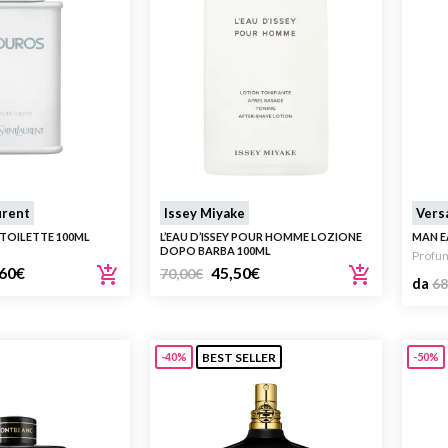
urent
Issey Miyake
Vers
TOILETTE 100ML
L’EAU D’ISSEY POUR HOMME LOZIONE
MAN E
DOPO BARBA 100ML
Profu
60
€
45,50
€
70,00
€
da
68
BEST SELLER
-40%
-50%