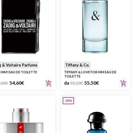
g & Voltaire Parfums
Tiffany & Co.
S HIM! EAU DE TOILETTE
TIFFANY & LOVE FOR HIM EAU DE
TOILETTE
54,60
€
55,50
€
,00
€
da
92,50
€
-30%