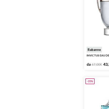
Rabanne
INVICTUS EAU D
43,
da
67,00
€
-35%