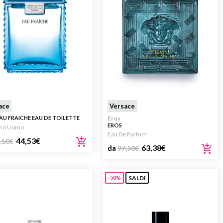
ace
Versace
AU FRAICHE EAU DE TOILETTE
Eros
EROS
mo Uomo
Eau De Parfum
44,53
€
,50
€
63,38
€
da
97,50
€
SALDI
-50%