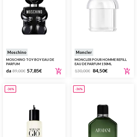
Moschino
Moncler
MOSCHINO TOY BOY EAU DE
MONCLER POUR HOMME REFILL
PARFUM
EAU DE PARFUM 150ML
57,85
€
84,50
€
da
89,00
€
130,00
€
-36%
-36%