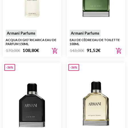
Armani Parfums
Armani Parfums
ACQUA DI GIO’ RICARICA EAU DE
EAU DE CÈDRE EAU DE TOILETTE
PARFUM 150ML
100ML
108,80
€
91,52
€
170,00
€
143,00
€
-36%
-36%