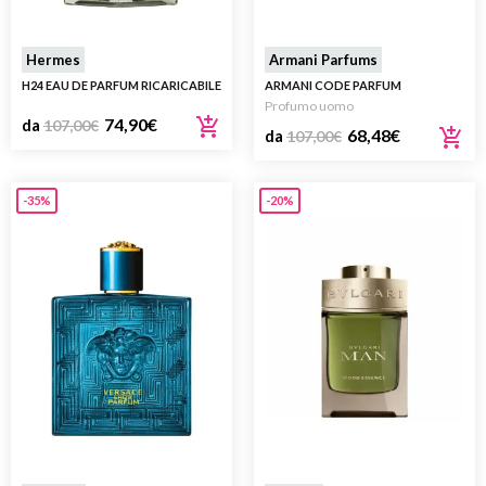
Hermes
Armani Parfums
H24 EAU DE PARFUM RICARICABILE
ARMANI CODE PARFUM
Profumo uomo
74,90
€
da
107,00
€
68,48
€
da
107,00
€
-35%
-20%