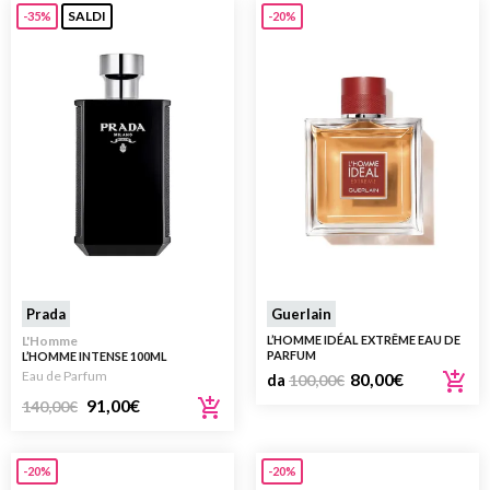
SALDI
-35%
-20%
Prada
Guerlain
L'Homme
L’HOMME IDÉAL EXTRÊME EAU DE
PARFUM
L’HOMME INTENSE 100ML
Eau de Parfum
80,00
€
da
100,00
€
91,00
€
140,00
€
-20%
-20%