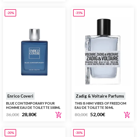
-20%
-35%
Enrico Coveri
Zadig & Voltaire Parfums
BLUE CONTEMPORARY POUR
THIS IS HIM! VIBES OF FREEDOM
HOMME EAU DE TOILETTE 100ML
EAU DE TOILETTE 50 ML
28,80
€
52,00
€
36,00
€
80,00
€
-30%
-30%