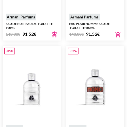
Armani Parfums
Armani Parfums
EAU DE NUIT EAU DE TOILETTE
EAU POUR HOMME EAU DE
100ML
TOILETTE 100ML
91,52
€
91,52
€
143,00
€
143,00
€
-35%
-35%