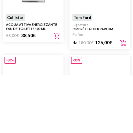
Collistar
Tom Ford
ACQUA ATTIVA ENERGIZZANTE
Signature
EAU DE TOILETTE 100 ML
OMBRÉ LEATHER PARFUM
Parfum
38,50
€
55,00
€
126,00
€
da
180,00
€
-30%
-30%