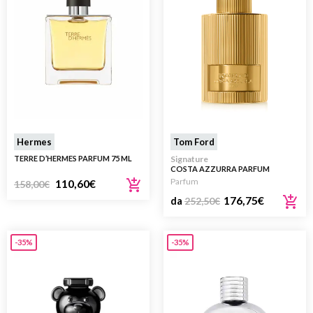
Hermes
Tom Ford
TERRE D’HERMES PARFUM 75 ML
Signature
COSTA AZZURRA PARFUM
Parfum
110,60
€
158,00
€
176,75
€
da
252,50
€
-35%
-35%