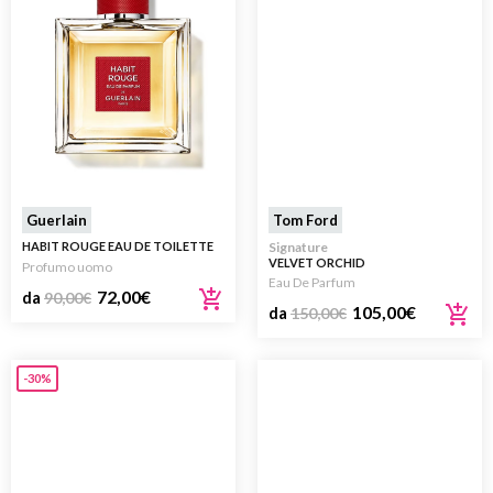
Guerlain
Tom Ford
HABIT ROUGE EAU DE TOILETTE
Signature
VELVET ORCHID
Profumo uomo
Eau De Parfum
72,00
€
da
90,00
€
105,00
€
da
150,00
€
-30%