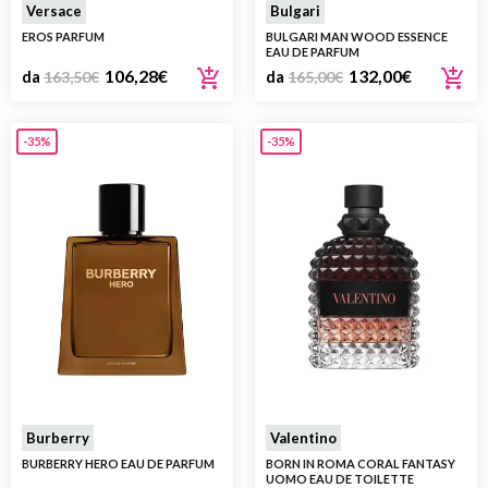
Versace
Bulgari
EROS PARFUM
BULGARI MAN WOOD ESSENCE
EAU DE PARFUM
106,28
€
132,00
€
da
163,50
€
da
165,00
€
-35%
-35%
Burberry
Valentino
BURBERRY HERO EAU DE PARFUM
BORN IN ROMA CORAL FANTASY
UOMO EAU DE TOILETTE