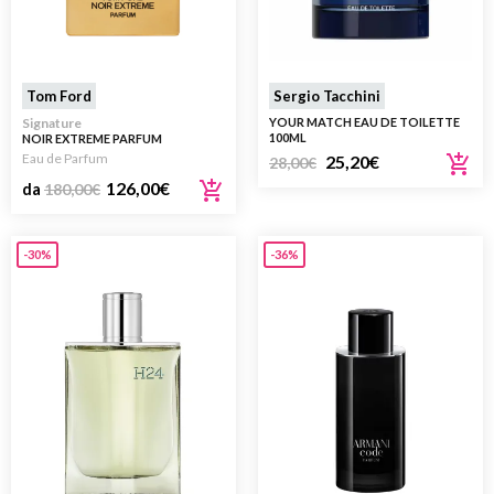
Tom Ford
Sergio Tacchini
Signature
YOUR MATCH EAU DE TOILETTE
100ML
NOIR EXTREME PARFUM
Eau de Parfum
25,20
€
28,00
€
126,00
€
da
180,00
€
-30%
-36%