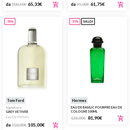
65,33
€
61,75
€
da
100,50
€
da
95,00
€
SALDI
-30%
-35%
Tom Ford
Hermes
Signature
EAU DE BASILIC POURPRE EAU DE
COLOGNE 100ML
GREY VETIVER
Eau De Parfum
81,90
€
126,00
€
105,00
€
da
150,00
€