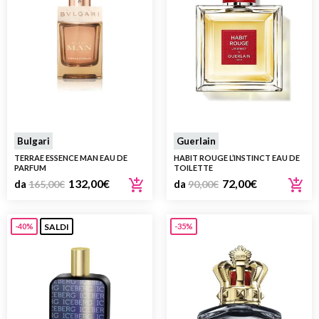
Bulgari
Guerlain
TERRAE ESSENCE MAN EAU DE
HABIT ROUGE L’INSTINCT EAU DE
PARFUM
TOILETTE
132,00
€
72,00
€
da
165,00
€
da
90,00
€
SALDI
-40%
-35%