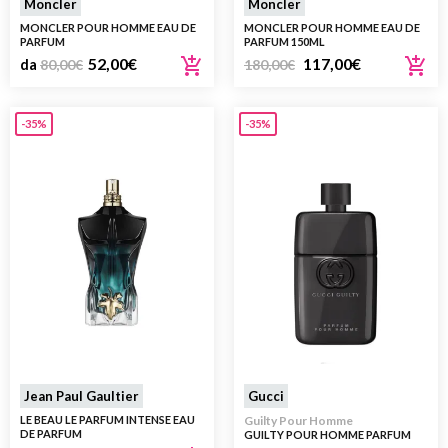
Moncler
Moncler
MONCLER POUR HOMME EAU DE
MONCLER POUR HOMME EAU DE
PARFUM
PARFUM 150ML
52,00
€
117,00
€
da
80,00
€
180,00
€
-35%
-35%
Jean Paul Gaultier
Gucci
LE BEAU LE PARFUM INTENSE EAU
Guilty Pour Homme
DE PARFUM
GUILTY POUR HOMME PARFUM