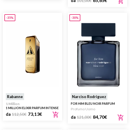
65,65
€
da
101,00
€
-35%
-30%
Rabanne
Narciso Rodriguez
1 Million
FOR HIM BLEU NOIR PARFUM
1 MILLION ELIXIR PARFUM INTENSE
Profumo Uomo
73,13
€
da
112,50
€
84,70
€
da
121,00
€