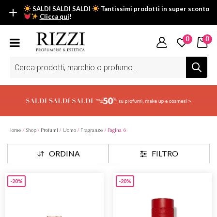
SALDI SALDI SALDI
Tantissimi prodotti in super sconto
Clicca qui
!
SALDI SALDI SALDI
0
0
Fino al -50% su tantissimi prodotti beauty nella sezione saldi: il
tuo glow estivo inizia da qui.
Ricerca
prodotti
Scopri tutti i prodotti in super saldo!
Clicca qui
Home
/
Shop
/
Profumi
/
Uomo
/
Fragranze
/ Pagina 6
ORDINA
FILTRO
-20%
-20%