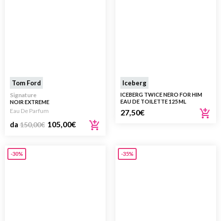
Tom Ford
Iceberg
Signature
ICEBERG TWICE NERO FOR HIM
EAU DE TOILETTE 125 ML
NOIR EXTREME
Eau De Parfum
27,50
€
105,00
€
da
150,00
€
-30%
-35%