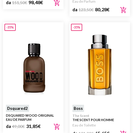
Eau de Parfum
98,48
€
da
151,50
€
80,28
€
da
123,50
€
-35%
-35%
Dsquared2
Boss
DSQUARED WOOD ORIGINAL
The Scent
EAU DE PARFUM
THE SCENT POUR HOMME
Eau de Toilette
31,85
€
da
49,00
€