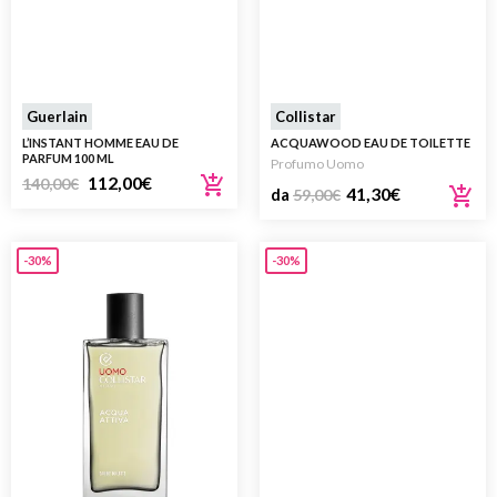
Guerlain
Collistar
L’INSTANT HOMME EAU DE
ACQUAWOOD EAU DE TOILETTE
PARFUM 100 ML
Profumo Uomo
112,00
€
140,00
€
41,30
€
da
59,00
€
-30%
-30%