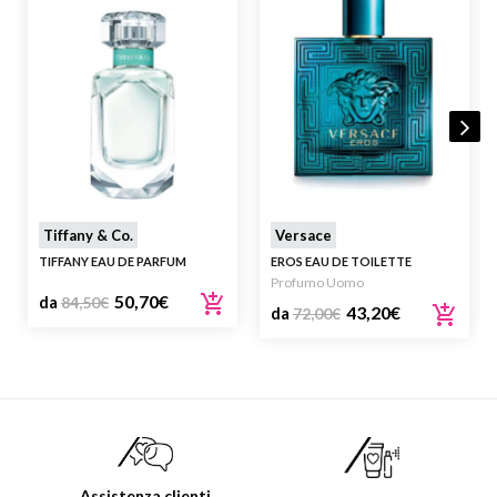
Tiffany & Co.
Versace
TIFFANY EAU DE PARFUM
EROS EAU DE TOILETTE
Profumo Uomo
50,70
€
da
84,50
€
43,20
€
da
72,00
€
Assistenza clienti