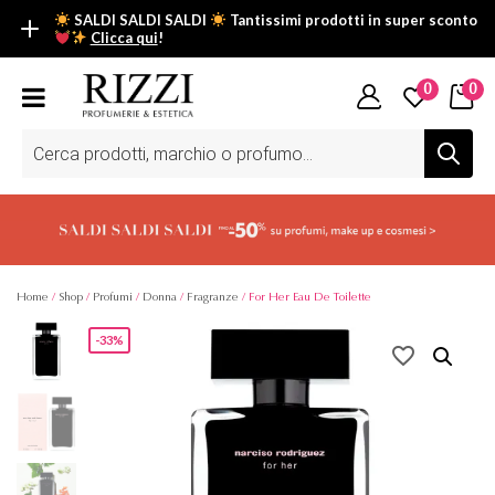
SALDI SALDI SALDI
Tantissimi prodotti in super sconto
Clicca qui
!
SALDI SALDI SALDI
0
0
Fino al -50% su tantissimi prodotti beauty nella sezione saldi: il
tuo glow estivo inizia da qui.
Ricerca
prodotti
Scopri tutti i prodotti in super saldo!
Clicca qui
Home
/
Shop
/
Profumi
/
Donna
/
Fragranze
/ For Her Eau De Toilette
-33%