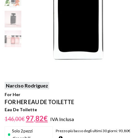
Narciso Rodriguez
For Her
FOR HER EAU DE TOILETTE
Eau De Toilette
97,82
€
146,00
€
IVA Inclusa
Solo 2 pezzi
Prezzo più basso degli ultimi 30 giorni:
93,80
€