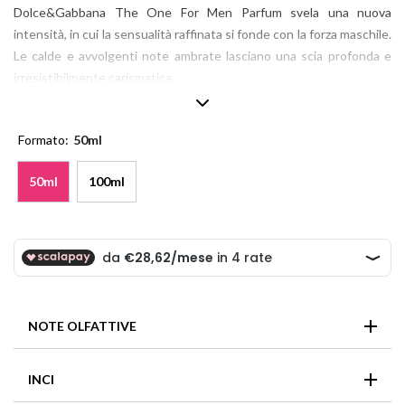
Dolce&Gabbana The One For Men Parfum svela una nuova
intensità, in cui la sensualità raffinata si fonde con la forza maschile.
Le calde e avvolgenti note ambrate lasciano una scia profonda e
irresistibilmente carismatica.
IL DESIGN
Un flacone dalle sfumature profonde, impreziosito da un tappo
Formato
50ml
marrone lucido: l’essenza del design sofisticato di Dolce&Gabbana
The One For Men Parfum si rivela in ogni dettaglio.
50ml
100ml
NOTE OLFATTIVE
Dolce&Gabbana – The One For Men Parfum
INCI
Testa: Pepe nero