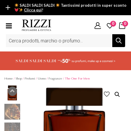
SALDI SALDI SALDI
Tantissimi prodotti in super sconto
Clicca qui
!
SALDI SALDI SALDI
0
0
Fino al -50% su tantissimi prodotti beauty nella sezione saldi: il
tuo glow estivo inizia da qui.
Ricerca
prodotti
Scopri tutti i prodotti in super saldo!
Clicca qui
Home
/
Shop
/
Profumi
/
Uomo
/
Fragranze
/ The One For Men