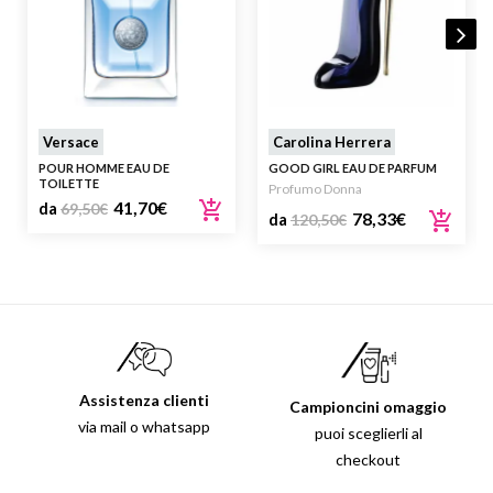
Versace
Carolina Herrera
POUR HOMME EAU DE
GOOD GIRL EAU DE PARFUM
TOILETTE
Profumo Donna
41,70
€
da
69,50
€
78,33
€
da
120,50
€
Assistenza clienti
Campioncini omaggio
via mail o whatsapp
puoi sceglierli al
checkout