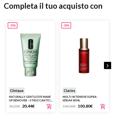
Completa il tuo acquisto con
-33%
-30%
Clinique
Clarins
NATURALLY GENTLE EYE MAKE
MULTI-INTENSIVE SUPRA-
UP REMOVER – STRUCCANTE IN
SÉRUM 30 ML
CREMA PER OCCHI SENSIBILI
20,44
€
100,80
€
30,50
€
144,00
€