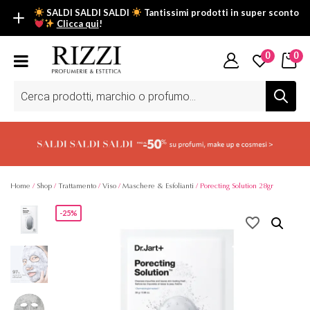
SALDI SALDI SALDI
Tantissimi prodotti in super sconto
Clicca qui
!
SALDI SALDI SALDI
0
0
Fino al -50% su tantissimi prodotti beauty nella sezione saldi: il
tuo glow estivo inizia da qui.
Ricerca
prodotti
Scopri tutti i prodotti in super saldo!
Clicca qui
Home
/
Shop
/
Trattamento
/
Viso
/
Maschere & Esfolianti
/ Porecting Solution 28gr
-25%