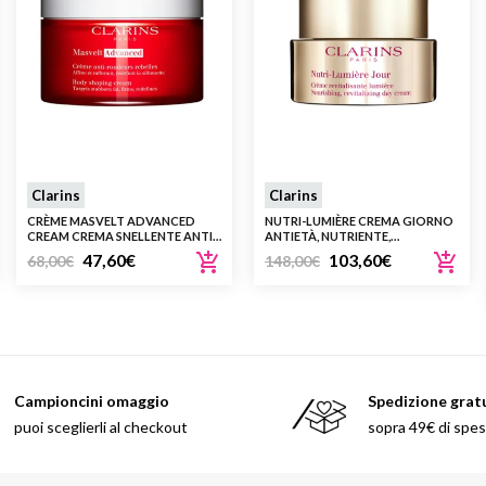
Include 3 tabs in 3 differen
Clarins
Clarins
CRÈME MASVELT ADVANCED
NUTRI-LUMIÈRE CREMA GIORNO
CREAM CREMA SNELLENTE ANTI-
ANTIETÀ, NUTRIENTE,
ROTONDITÀ RIBELLI 200 ML
RIVITALIZZANTE 50 ML
47,60
€
103,60
€
68,00
€
148,00
€
Campioncini omaggio
Spedizione grat
puoi sceglierli al checkout
sopra 49€ di spe