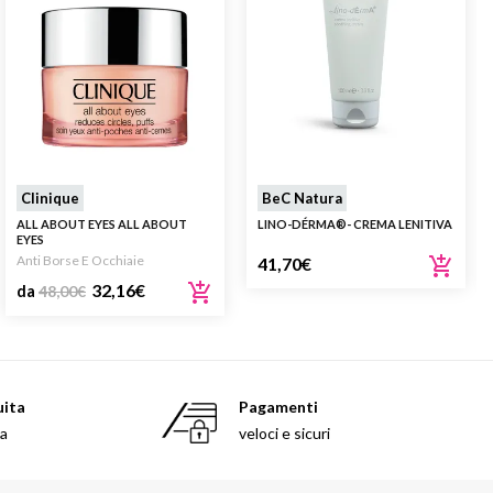
ti profumazioni: CAPRI, PORTOFINO e CORTINA
Clinique
BeC Natura
ALL ABOUT EYES ALL ABOUT
LINO-DÉRMA®- CREMA LENITIVA
EYES
Anti Borse E Occhiaie
41,70
€
32,16
€
da
48,00
€
uita
Pagamenti
sa
veloci e sicuri