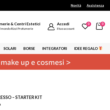
Novità
Assistenza
erie & Centri Estetici
Accedi
0
0
l mondo Rizzi Profumerie
Il tuo account
SOLARI
BORSE
INTEGRATORI
IDEE REGALO
ESSO – STARTER KIT
a