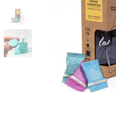
Armani 
Armani 
Atkinso
Atkinso
Australi
Azzaro