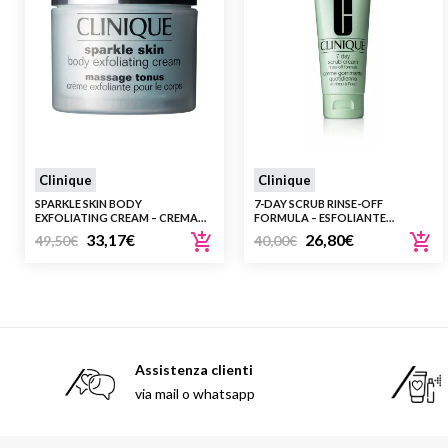
Clinique
Clinique
SPARKLE SKIN BODY
7-DAY SCRUB RINSE-OFF
EXFOLIATING CREAM – CREMA
FORMULA – ESFOLIANTE
ESFOLIANTE PER IL CORPO IN
GRANULARE IN CREMA PER
33,17
€
26,80
€
49,50
€
40,00
€
BARATTOLO
TUTTI I TIPI DI PELLE
Assistenza clienti
via mail o whatsapp