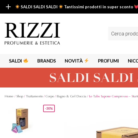
SALDI SALDI SALDI
Tantissimi prodotti in super sconto
SALDI SALDI SALDI
Fino al -50% su tantissimi prodotti beauty nella sezione saldi: il tuo g
Ricerca
prodotti
Scopri tutti i prodotti in super saldo!
Clicca qui
SALDI
BRANDS
NOVITÀ
PROFUMI
NIC
Home
/
Shop
/
Trattamento
/
Corpo
/
Bagno & Gel Doccia
/ Le Tabs Sapone Compresso – Start
-30%
Alps
Alyssa A
Aria
Armaf