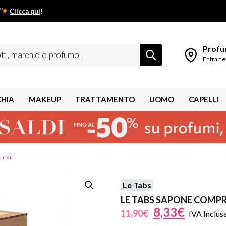
Clicca qui
!
low estivo inizia da qui.
Profum
Entra ne
CHIA
MAKEUP
TRATTAMENTO
UOMO
CAPELLI
er Kit
Le Tabs
shley
LE TABS SAPONE COMPR
8,33
€
11,90
€
IVA Inclus