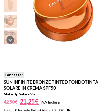
Lancaster
SUN INFINITE BRONZE TINTED FONDOTINTA
SOLARE IN CREMA SPF50
Make Up Solare Viso
21,25
€
42,50
€
IVA Inclusa
Prezzo più basso degli ultimi 30 giorni:
21,25
€