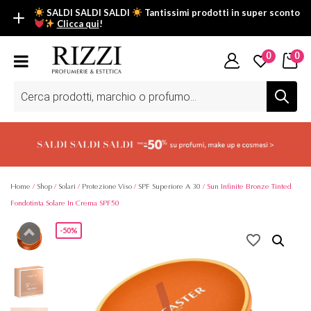
SALDI SALDI SALDI
Tantissimi prodotti in super sconto
Clicca qui
!
SALDI SALDI SALDI
0
0
Fino al -50% su tantissimi prodotti beauty nella sezione saldi: il
tuo glow estivo inizia da qui.
Ricerca
prodotti
Scopri tutti i prodotti in super saldo!
Clicca qui
Home
/
Shop
/
Solari
/
Protezione Viso
/
SPF Superiore A 30
/ Sun Infinite Bronze Tinted
Fondotinta Solare In Crema SPF50
-50%