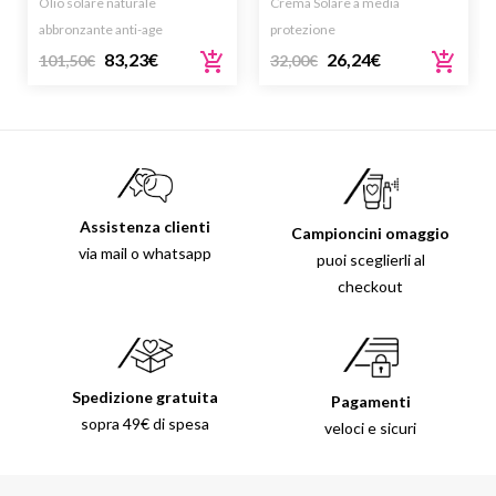
Olio solare naturale
Crema Solare a media
abbronzante anti-age
protezione
83,23
€
26,24
€
101,50
€
32,00
€
Assistenza clienti
Campioncini omaggio
via mail o whatsapp
puoi sceglierli al
checkout
Spedizione gratuita
Pagamenti
sopra 49€ di spesa
veloci e sicuri