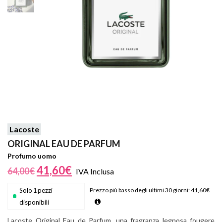
Lacoste
ORIGINAL EAU DE PARFUM
Profumo uomo
41,60
€
64,00
€
IVA Inclusa
Solo 1 pezzi
Prezzo più basso degli ultimi 30 giorni:
41,60
€
disponibili
Lacoste Original Eau de Parfum, una fragranza legnosa fougere