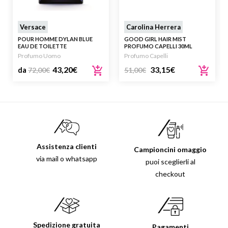
Versace
Carolina Herrera
POUR HOMME DYLAN BLUE
GOOD GIRL HAIR MIST
EAU DE TOILETTE
PROFUMO CAPELLI 30ML
Profumo Uomo
Profumo Capelli
43,20
€
33,15
€
da
72,00
€
51,00
€
Assistenza clienti
Campioncini omaggio
via mail o whatsapp
puoi sceglierli al
checkout
Spedizione gratuita
Pagamenti