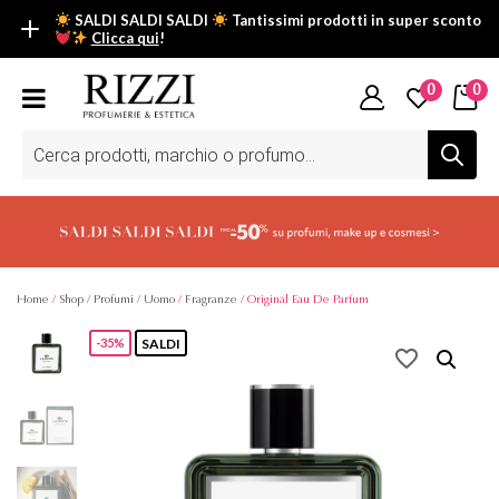
SALDI SALDI SALDI
Tantissimi prodotti in super sconto
Clicca qui
!
SALDI SALDI SALDI
0
0
Fino al -50% su tantissimi prodotti beauty nella sezione saldi: il
tuo glow estivo inizia da qui.
Ricerca
prodotti
Scopri tutti i prodotti in super saldo!
Clicca qui
Home
/
Shop
/
Profumi
/
Uomo
/
Fragranze
/ Original Eau De Parfum
SALDI
-35%