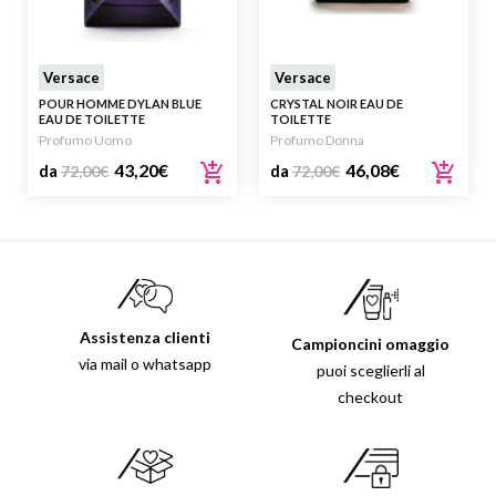
Versace
Versace
POUR HOMME DYLAN BLUE
CRYSTAL NOIR EAU DE
EAU DE TOILETTE
TOILETTE
Profumo Uomo
Profumo Donna
43,20
€
46,08
€
da
72,00
€
da
72,00
€
Assistenza clienti
Campioncini omaggio
via mail o whatsapp
puoi sceglierli al
checkout