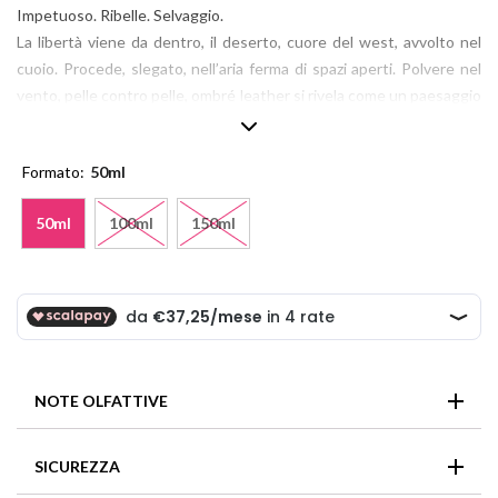
Impetuoso. Ribelle. Selvaggio.
La libertà viene da dentro, il deserto, cuore del west, avvolto nel
cuoio. Procede, slegato, nell’aria ferma di spazi aperti. Polvere nel
vento, pelle contro pelle, ombré leather si rivela come un paesaggio
a strati, dove strati di roccia si trasformano in un tramonto caldo
basso all’orizzonte.
Formato
50ml
50ml
100ml
150ml
NOTE OLFATTIVE
Tom Ford – Ombré Leather
SICUREZZA
Testa: cardamomo, zafferano, gelsomino sambac