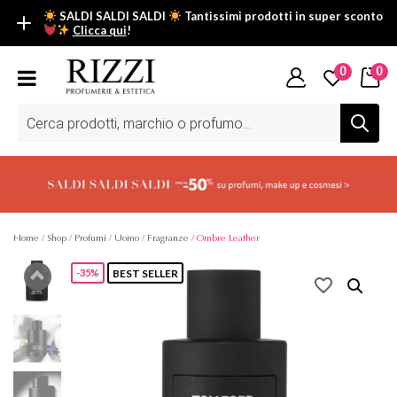
SALDI SALDI SALDI
Tantissimi prodotti in super sconto
Clicca qui
!
SALDI SALDI SALDI
0
0
Fino al -50% su tantissimi prodotti beauty nella sezione saldi: il
tuo glow estivo inizia da qui.
Ricerca
prodotti
Scopri tutti i prodotti in super saldo!
Clicca qui
Home
/
Shop
/
Profumi
/
Uomo
/
Fragranze
/ Ombre Leather
BEST SELLER
-35%