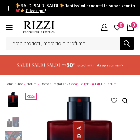
SALDI SALDI SALDI
Tantissimi prodotti in super sconto
Clicca qui
!
SALDI SALDI SALDI
0
0
Fino al -50% su tantissimi prodotti beauty nella sezione saldi: il
tuo glow estivo inizia da qui.
Ricerca
prodotti
Scopri tutti i prodotti in super saldo!
Clicca qui
Home
/
Shop
/
Profumi
/
Uomo
/
Fragranze
/ Ocean Le Parfum Eau De Parfum
-35%