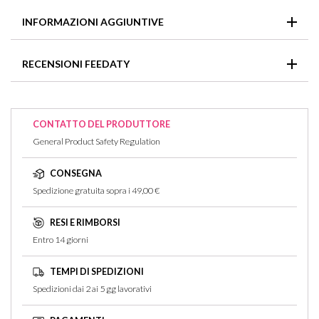
In caso di contatto con gli occhi, sciacquarli immediatamente
INFORMAZIONI AGGIUNTIVE
e abbondantemente.
Formato
50ml
,
100ml
RECENSIONI FEEDATY
Non ci sono recensioni per questo articolo
CONTATTO DEL PRODUTTORE
General Product Safety Regulation
CONSEGNA
Spedizione gratuita sopra i 49,00 €
RESI E RIMBORSI
Entro 14 giorni
TEMPI DI SPEDIZIONI
Spedizioni dai 2 ai 5 gg lavorativi