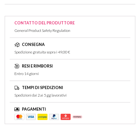
Non ci sono recensioni per questo articolo
CONTATTO DEL PRODUTTORE
General Product Safety Regulation
CONSEGNA
Spedizione gratuita sopra i 49,00 €
RESI E RIMBORSI
Entro 14 giorni
TEMPI DI SPEDIZIONI
Spedizioni dai 2 ai 5 gg lavorativi
PAGAMENTI