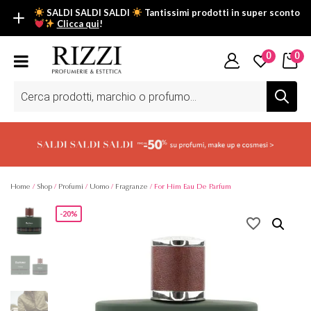
SALDI SALDI SALDI
Tantissimi prodotti in super sconto
Clicca qui
!
SALDI SALDI SALDI
0
0
Fino al -50% su tantissimi prodotti beauty nella sezione saldi: il
tuo glow estivo inizia da qui.
Ricerca
prodotti
Scopri tutti i prodotti in super saldo!
Clicca qui
Home
/
Shop
/
Profumi
/
Uomo
/
Fragranze
/ For Him Eau De Parfum
-20%