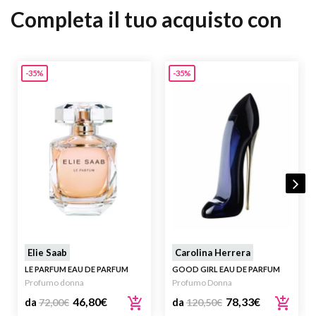
Completa il tuo acquisto con
-35%
-35%
Elie Saab
Carolina Herrera
LE PARFUM EAU DE PARFUM
GOOD GIRL EAU DE PARFUM
Profumo donna
Profumo Donna
46,80
€
78,33
€
da
72,00
€
da
120,50
€