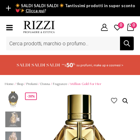
SALDI SALDI SALDI
Tantissimi prodotti in super sconto
Clicca qui
!
SALDI SALDI SALDI
0
0
Fino al -50% su tantissimi prodotti beauty nella sezione saldi: il
tuo glow estivo inizia da qui.
Ricerca
prodotti
Scopri tutti i prodotti in super saldo!
Clicca qui
Home
/
Shop
/
Profumi
/
Donna
/
Fragranze
/ Million Gold For Her
-38%