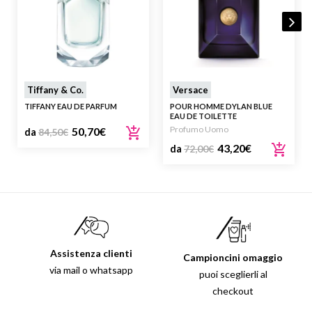
Tiffany & Co.
Versace
TIFFANY EAU DE PARFUM
POUR HOMME DYLAN BLUE
EAU DE TOILETTE
Profumo Uomo
50,70
€
da
84,50
€
43,20
€
da
72,00
€
Assistenza clienti
Campioncini omaggio
via mail o whatsapp
puoi sceglierli al
checkout