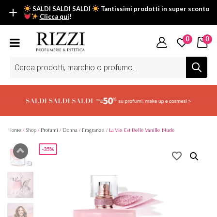
SALDI SALDI SALDI
Tantissimi prodotti in super sconto
Clicca qui
!
SALDI SALDI SALDI
0
0
Fino al -50% su tantissimi prodotti beauty nella sezione saldi: il
tuo glow estivo inizia da qui.
Ricerca
prodotti
Scopri tutti i prodotti in super saldo!
Clicca qui
Home
/
Shop
/
Profumi
/
Donna
/
Fragranze
/ La Vie Est Belle Vanille Nude
-35%