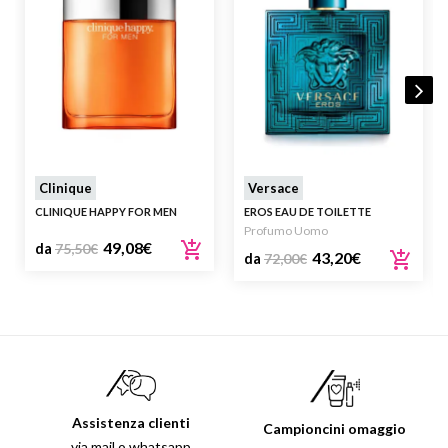
Clinique
Versace
CLINIQUE HAPPY FOR MEN
EROS EAU DE TOILETTE
Profumo Uomo
49,08
€
da
75,50
€
43,20
€
da
72,00
€
Assistenza clienti
Campioncini omaggio
via mail o whatsapp