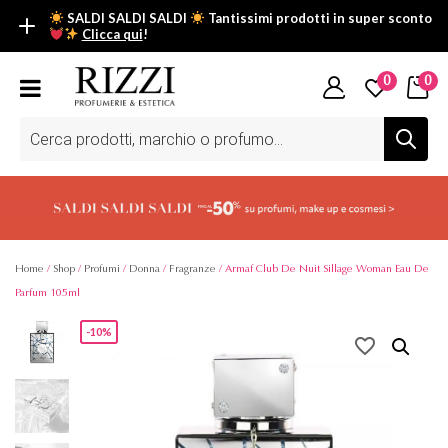
SALDI SALDI SALDI
Tantissimi prodotti in super sconto
Clicca qui
!
SALDI SALDI SALDI
0
0
Fino al -50% su tantissimi prodotti beauty nella sezione saldi: il
tuo glow estivo inizia da qui.
Ricerca
prodotti
Scopri tutti i prodotti in super saldo!
Clicca qui
Home
/
Shop
/
Profumi
/
Donna
/
Fragranze
/ Armaf Club De Nuit Sillage Woman Eau De
Parfum 105ml
-10%