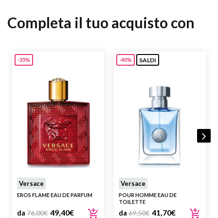
Completa il tuo acquisto con
SALDI
-35%
-40%
Versace
Versace
EROS FLAME EAU DE PARFUM
POUR HOMME EAU DE
TOILETTE
49,40
€
41,70
€
da
76,00
€
da
69,50
€