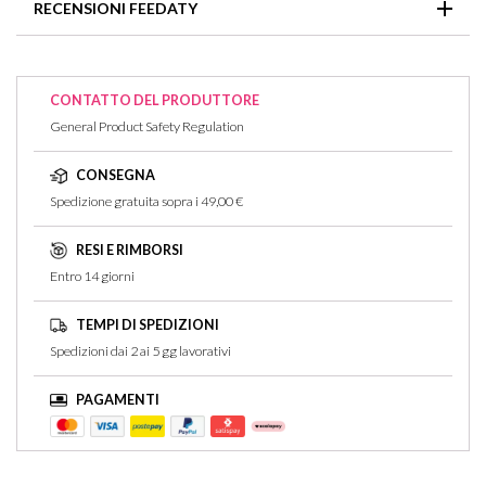
RECENSIONI FEEDATY
Di Violetta, Zenzero
Note Di Cuore: Rosa, Iris, Gelsomino
Note Di Fondo: Ambroxan, Muschio, Sandalo, Legno Di Cedro
Non ci sono recensioni per questo articolo
CONTATTO DEL PRODUTTORE
General Product Safety Regulation
CONSEGNA
Spedizione gratuita sopra i 49,00 €
RESI E RIMBORSI
Entro 14 giorni
TEMPI DI SPEDIZIONI
Spedizioni dai 2 ai 5 gg lavorativi
PAGAMENTI