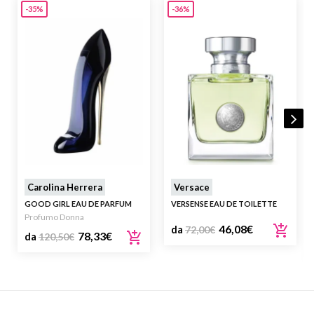
-35%
-36%
Carolina Herrera
Versace
GOOD GIRL EAU DE PARFUM
VERSENSE EAU DE TOILETTE
Profumo Donna
46,08
€
da
72,00
€
78,33
€
da
120,50
€