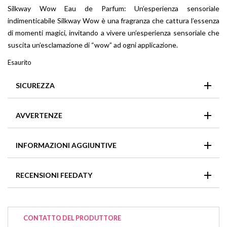
Silkway Wow Eau de Parfum: Un’esperienza sensoriale
indimenticabile Silkway Wow è una fragranza che cattura l’essenza
di momenti magici, invitando a vivere un’esperienza sensoriale che
suscita un’esclamazione di “wow” ad ogni applicazione.
Esaurito
SICUREZZA
PRECAUZIONI D’USO: INFIAMMABILE FINCHE’ NON E’
AVVERTENZE
SECCO. TENERE LONTANO DA FIAMME E CALORE.
EVITARE DI VAPORIZZARE VERSO GLI OCCHI
In caso di contatto con gli occhi, sciacquarli immediatamente
INFORMAZIONI AGGIUNTIVE
e abbondantemente.
Formato
50ml
,
100ml
RECENSIONI FEEDATY
Non ci sono recensioni per questo articolo
CONTATTO DEL PRODUTTORE