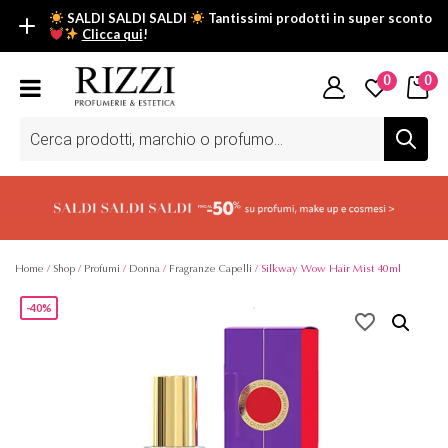
SALDI SALDI SALDI
Tantissimi prodotti in super sconto
Clicca qui
!
SALDI SALDI SALDI
0
0
Fino al -50% su tantissimi prodotti beauty nella sezione saldi: il
tuo glow estivo inizia da qui.
Ricerca
prodotti
Scopri tutti i prodotti in super saldo!
Clicca qui
Home
/
Shop
/
Profumi
/
Donna
/
Fragranze Capelli
/ Silkway Wow Hair Mist 40ml
-40%