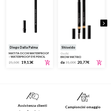
Diego Dalla Palma
Shiseido
MATITA OCCHI WATERPROOF
Occhi
– WATERPROOF EYE PENCIL
BROW INKTRIO
19,13
€
20,77
€
25,50
€
da
31,00
€
Assistenza clienti
Campioncini omaggio