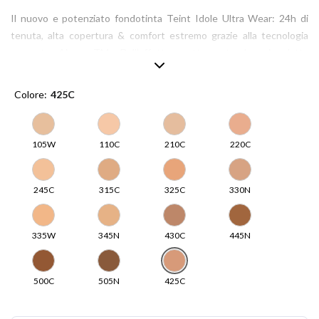
Il nuovo e potenziato fondotinta Teint Idole Ultra Wear: 24h di
tenuta, alta copertura & comfort estremo grazie alla tecnologia
avanzata AirwearTM. Dall’effetto matte naturale, si adatta
perfettamente ad ogni tipo di pelle.
Scopri un nuovo livello di performance & comfort:
Colore
425C
Ultra lunga tenuta & ultra traspirante
Resistente a caldo, sudore, umidità
Una shade per ogni tonalità e sottotono
105W
110C
210C
220C
245C
315C
325C
330N
335W
345N
430C
445N
500C
505N
425C