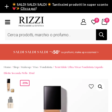
SALDI SALDI SALDI
Tantissimi prodotti in super sconto
Clicca qui
!
SALDI SALDI SALDI
0
0
Fino al -50% su tantissimi prodotti beauty nella sezione saldi: il
tuo glow estivo inizia da qui.
Ricerca
prodotti
Scopri tutti i prodotti in super saldo!
Clicca qui
Home
/
Shop
/
Makeup
/
Viso
/
Fondotinta
/ Teint Idole Ultra Wear Fondotinta Liquido
Effetto Seconda Pelle 30ml
-35%