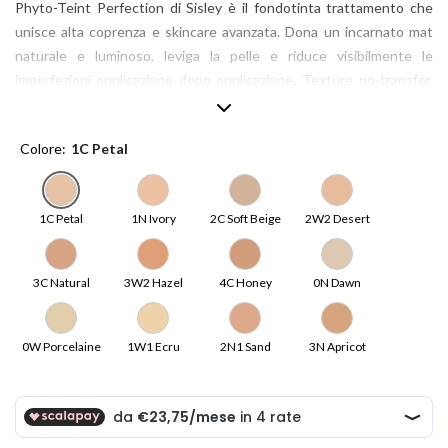
Phyto-Teint Perfection di Sisley è il fondotinta trattamento che
unisce alta coprenza e skincare avanzata. Dona un incarnato mat
naturale e luminoso, leviga la pelle e riduce visibilmente le
imperfezioni applicazione dopo applicazione. Texture no-transfer,
lunga tenuta e comfort assoluto. Pelle perfetta oggi, ancora più
bella nel tempo.
Colore
1C Petal
1C Petal
1N Ivory
2C Soft Beige
2W2 Desert
3C Natural
3W2 Hazel
4C Honey
0N Dawn
0W Porcelaine
1W1 Ecru
2N1 Sand
3N Apricot