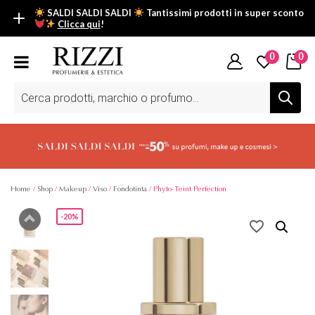
SALDI SALDI SALDI
Tantissimi prodotti in super sconto
Clicca qui
!
SALDI SALDI SALDI
0
0
Fino al -50% su tantissimi prodotti beauty nella sezione saldi: il
tuo glow estivo inizia da qui.
Ricerca
prodotti
Scopri tutti i prodotti in super saldo!
Clicca qui
Home
/
Shop
/
Makeup
/
Viso
/
Fondotinta
/ Phyto-Teint Perfection
-20%