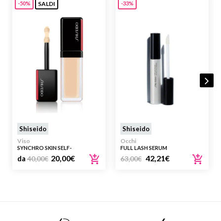
SALDI
-50%
-33%
Shiseido
Shiseido
Viso
Occhi
SYNCHRO SKIN SELF-
FULL LASH SERUM
REFRESHING CONCEALER
20,00
€
42,21
€
da
40,00
€
63,00
€