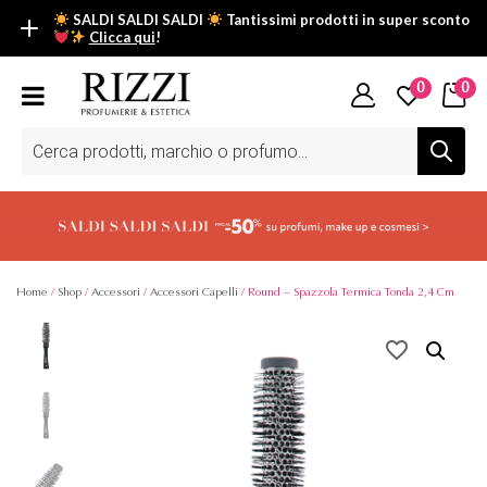
SALDI SALDI SALDI
Tantissimi prodotti in super sconto
Clicca qui
!
SALDI SALDI SALDI
0
0
Fino al -50% su tantissimi prodotti beauty nella sezione saldi: il
tuo glow estivo inizia da qui.
Ricerca
prodotti
Scopri tutti i prodotti in super saldo!
Clicca qui
Home
/
Shop
/
Accessori
/
Accessori Capelli
/ Round – Spazzola Termica Tonda 2,4 Cm