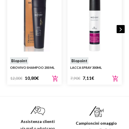
Biopoint
Biopoint
OROVIVO SHAMPOO 200 ML
LACCA SPRAY 300ML
10,80
€
7,11
€
12,00
€
7,90
€
Assistenza clienti
Campioncini omaggio
via mail o whatsapp