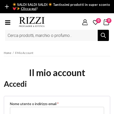
SALDI SALDI SALDI
Tantissimi prodotti in super sconto
Clicca qui
!
SALDI SALDI SALDI
0
0
Fino al -50% su tantissimi prodotti beauty nella sezione saldi: il
tuo glow estivo inizia da qui.
Ricerca
prodotti
Scopri tutti i prodotti in super saldo!
Clicca qui
Home
/
Il Mio Account
Il mio account
Accedi
Richiesto
Nome utente o indirizzo email
*