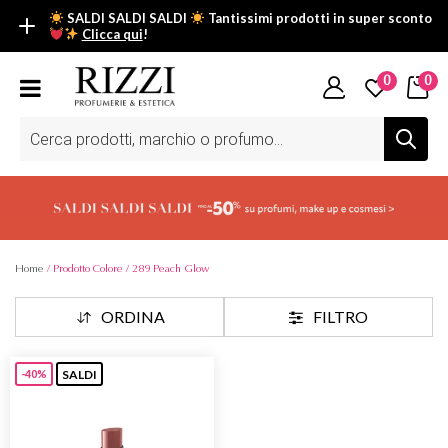
SALDI SALDI SALDI
Tantissimi prodotti in super sconto
Clicca qui
!
SALDI SALDI SALDI
0
0
Fino al -50% su tantissimi prodotti beauty nella sezione saldi: il
tuo glow estivo inizia da qui.
Ricerca
prodotti
Scopri tutti i prodotti in super saldo!
Clicca qui
Home
/ Prodotto Colore / 289 Peach Glow
ORDINA
FILTRO
SALDI
-40%