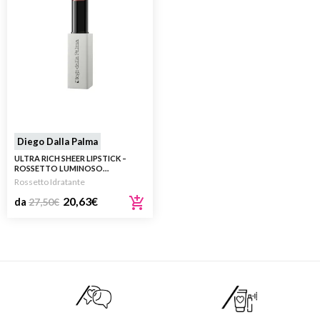
Diego Dalla Palma
ULTRA RICH SHEER LIPSTICK –
ROSSETTO LUMINOSO
IDRATANTE
Rossetto Idratante
20,63
€
da
27,50
€