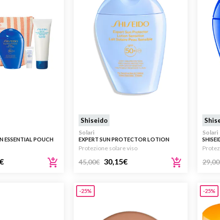
Shiseido
Shis
Solari
Solari
N ESSENTIAL POUCH
EXPERT SUN PROTECTOR LOTION
SHISE
 + 75ML
SENSITIVE SPF50+ 150ML
LOTIO
Protezione solare viso
Protez
€
30,15
€
45,00
€
29,00
-25%
-25%