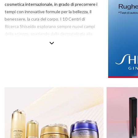
cosmetica internazionale, in grado di precorrere i
Armani 
tempi con innovative formule per la bellezza, il
Armani 
benessere, la cura del corpo. I 10 Centri di
Atkinso
Ricerca Shiseido esplorano sempre nuovi campi
Atkinso
della scienza, spaziando dalla dermatologia alla
Australi
ricerca sulla neuroscienza, all’aromacologia. Gli
Azzaro
obiettivi restano invariati: contrastare
l’invecchiamento cutaneo e trovare modi sempre
più efficaci di valorizzare la bellezza e apportare
benessere.