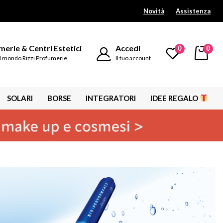
Novità
Assistenza
erie & Centri Estetici
Accedi
0
0
l mondo Rizzi Profumerie
Il tuo account
SOLARI
BORSE
INTEGRATORI
IDEE REGALO