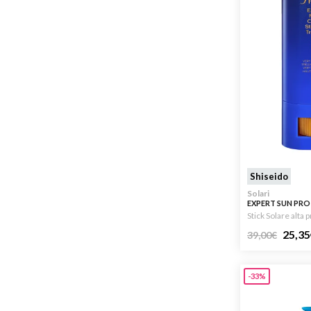
Shiseido
Solari
EXPERT SUN PRO
SPF50+
Stick Solare alta 
25,35
39,00
€
-33%