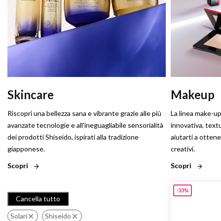
Skincare
Makeup
Riscopri una bellezza sana e vibrante grazie alle più
La linea make-up
avanzate tecnologie e all'ineguagliabile sensorialità
innovativa, text
dei prodotti Shiseido, ispirati alla tradizione
aiutarti a otten
giapponese.
creativi.
Scopri
Scopri
-33%
Cancella tutto
Solari
Shiseido