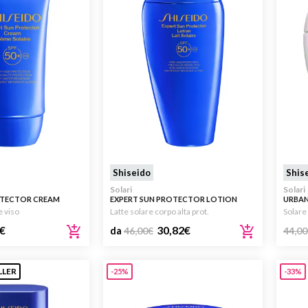
Shiseido
Shis
Solari
Solari
OTECTOR CREAM
EXPERT SUN PROTECTOR LOTION
URBAN
SPF50+
OIL-FR
e viso
Latte solare corpo alta prot.
Solare
€
30,82
€
da
46,00
€
44,00
LLER
-25%
-33%