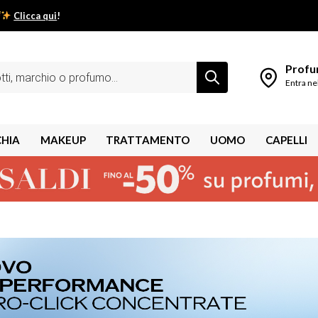
Clicca qui
!
low estivo inizia da qui.
Profum
Entra ne
CHIA
MAKEUP
TRATTAMENTO
UOMO
CAPELLI
shley