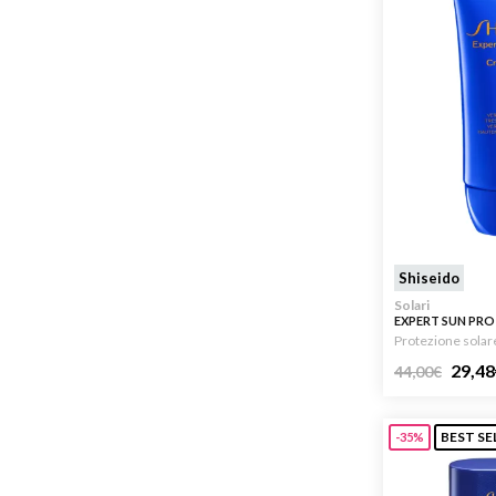
Shiseido
Solari
EXPERT SUN PR
SPF50+ 50ML
Protezione solar
29,48
44,00
€
BEST SE
-35%