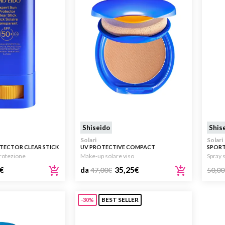
Shiseido
Shis
Solari
Solari
TECTOR CLEAR STICK
UV PROTECTIVE COMPACT
SPORT
FOUNDATION SPF30
protezione
Make-up solare viso
Spray s
€
35,25
€
da
47,00
€
50,00
BEST SELLER
-30%