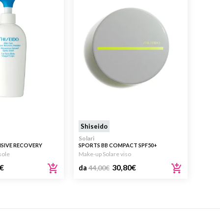
Shiseido
Solari
NSIVE RECOVERY
SPORTS BB COMPACT SPF50+
SOLE VISO E CORPO
sole
Make-up Solare viso
€
30,80
€
da
44,00
€