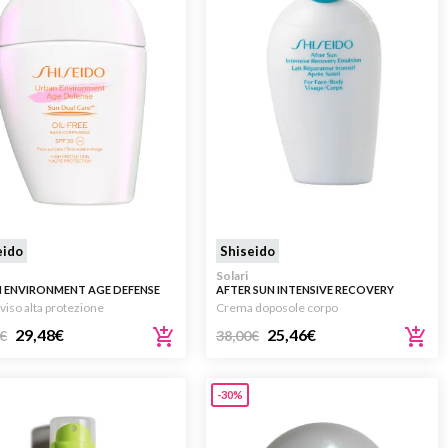
eido
Shiseido
Solari
 ENVIRONMENT AGE DEFENSE
AFTER SUN INTENSIVE RECOVERY
EE SPF30 30ML
EMULSION 150ML
 viso alta protezione
Crema doposole corpo
29,48
€
25,46
€
€
38,00
€
-30%