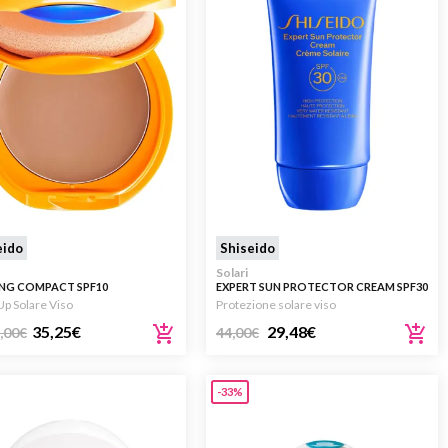
eido
Shiseido
Solari
NG COMPACT SPF10
EXPERT SUN PROTECTOR CREAM SPF30
50ML
p Solare Viso
Protezione solare viso
35,25
€
29,48
€
,00
€
44,00
€
-33%