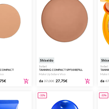
Shiseido
Shis
Solari
Solari
E COMPACT
TANNING COMPACT SPF10 REFILL
TANNI
30 REFILL
iso
Make Up Solare Viso
Make U
75
€
27,75
€
da
37,00
€
da
47
-33%
-33%