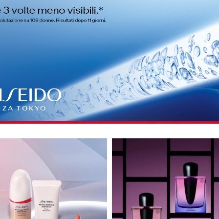
Beauty
Parfums
ns
ns London 1799
an Gold