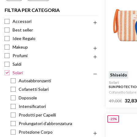
FILTRA PER CATEGORIA
Accessori
Best seller
Idee Regalo
Makeup
Profumi
Saldi
Solari
Shiseido
Autoabbronzanti
Solari
SUN PROTECTIO
Cofanetti Solari
SET 150ML + 5ML
Cofanetto Solare
Doposole
32,83
49,00
€
Intensificatori
Prodotti per Capelli
-25%
Prolungatori d'abbronzatura
Protezione Corpo