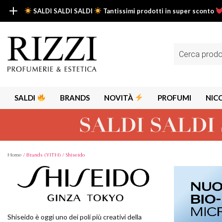
SALDI SALDI SALDI
Tantissimi prodotti in super sconto
SALDI SALDI SALDI
Fino al -50% su tantissimi prodotti beauty nella sezione saldi: il tuo g
Ricerca
prodotti
Scopri tutti i prodotti in super saldo!
Clicca qui
SALDI
BRANDS
NOVITÀ
PROFUMI
NIC
Home
/ Brands (YITH) / Shiseido
Alps
Alyssa A
Aria
Shiseido è oggi uno dei poli più creativi della
Armaf