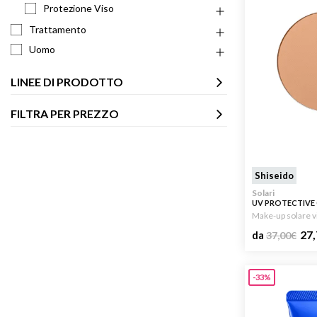
Protezione Viso
Trattamento
Uomo
LINEE DI PRODOTTO
FILTRA PER PREZZO
Shiseido
Solari
UV PROTECTIV
FOUNDATION SPF
Make-up solare v
27,
da
37,00
€
-33%