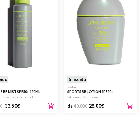
eido
Shiseido
Solari
S BB MIST SPF50+ 150ML
SPORTS BB LOTION SPF50+
olare corpo alta prot.
Make-up Solare viso
33,50
€
28,00
€
€
da
40,00
€